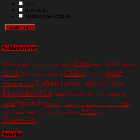
Sport
Bewegung
Medizinische Produkte
Schlagwörter
Foto
Gedicht
Afrika
Gedichte
EU
Freude
Armut
Corona Virus
Deutschland
Glück
Kraft
Gefühl
Geld
Kind
Gesundheit
Gewalt
Kinder
Leben
Leben. Poesie
Liebe
Krankheit
Kritik
Menschen
Mut
Poesie
Politik
Regierung
Natur
Polizei
Spruch
Reime
Teuerung
Urlaub
Tägliches
Ungerecht
Tipps
tot
Wien
Wahlen
Weihnachten
USA
Weihnachtszeit
Zeit
Wetter
Österreich
Anzeige