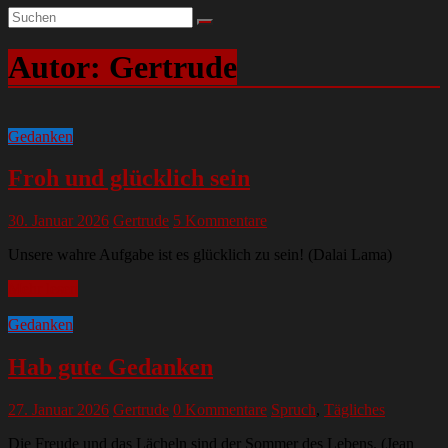
Autor:
Gertrude
Gedanken
Froh und glücklich sein
30. Januar 2026
Gertrude
5 Kommentare
Unsere wahre Aufgabe ist es glücklich zu sein! (Dalai Lama)
Mehr lesen
Gedanken
Hab gute Gedanken
27. Januar 2026
Gertrude
0 Kommentare
Spruch
,
Tägliches
Die Freude und das Lächeln sind der Sommer des Lebens. (Jean