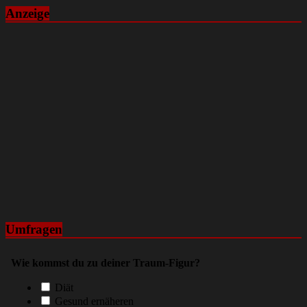
Anzeige
Umfragen
Wie kommst du zu deiner Traum-Figur?
Diät
Gesund ernäheren