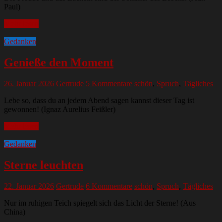
Paul)
Mehr lesen
Gedanken
Genieße den Moment
26. Januar 2026
Gertrude
5 Kommentare
schön
,
Spruch
,
Tägliches
Lebe so, dass du an jedem Abend sagen kannst dieser Tag ist
gewonnen! (Ignaz Aurelius Feißler)
Mehr lesen
Gedanken
Sterne leuchten
22. Januar 2026
Gertrude
6 Kommentare
schön
,
Spruch
,
Tägliches
Nur im ruhigen Teich spiegelt sich das Licht der Sterne! (Aus
China)