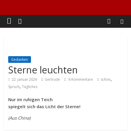
Gedanken
Sterne leuchten
,
22. Januar 2026
Gertrude
6 Kommentare
schön
,
Spruch
Tägliches
Nur im ruhigen Teich
spiegelt sich das Licht der Sterne!
(Aus China)