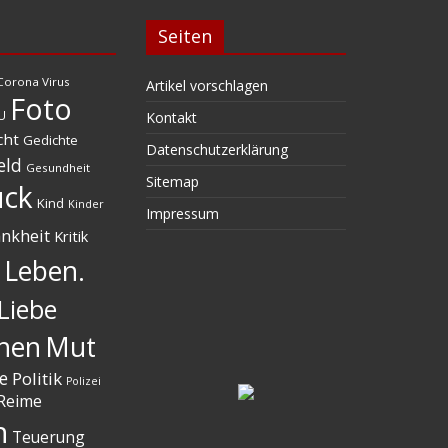
Seiten
Corona Virus
Artikel vorschlagen
Foto
U
Kontakt
cht
Gedichte
Datenschutzerklärung
eld
Gesundheit
Sitemap
ück
Kind
Kinder
Impressum
nkheit
Kritik
Leben.
Liebe
hen
Mut
e
Politik
Polizei
Reime
h
Teuerung