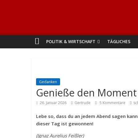
POLITIK & WIRTSCHAFT
TÄGLICHES
Gedanken
Genieße den Moment
26. Januar 2026
Gertrude
5 Kommentare
sc
Lebe so, dass du an jedem Abend sagen kann
dieser Tag ist gewonnen!
(Ignaz Aurelius Feißler)