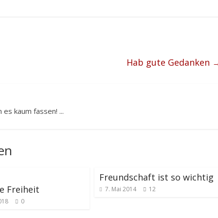
Hab gute Gedanken
 es kaum fassen! ...
len
Freundschaft ist so wichtig
e Freiheit
7. Mai 2014
12
2018
0