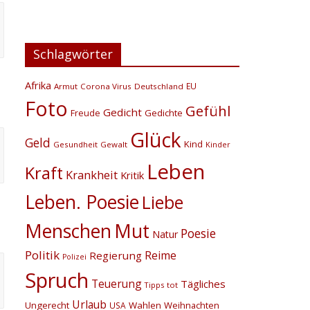
Schlagwörter
Afrika
EU
Armut
Corona Virus
Deutschland
Foto
Gefühl
Gedicht
Gedichte
Freude
Glück
Geld
Kind
Gesundheit
Gewalt
Kinder
Leben
Kraft
Krankheit
Kritik
Leben. Poesie
Liebe
Menschen
Mut
Poesie
Natur
Politik
Reime
Regierung
Polizei
Spruch
Teuerung
Tägliches
Tipps
tot
Urlaub
Ungerecht
Wahlen
Weihnachten
USA