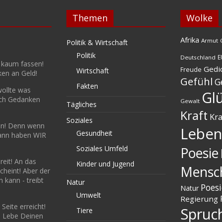
Themen
Wolke
Afrika
Armut
Politik & Wirtschaft
Politik
E
Deutschland
 kaum fassen!
Gedi
Freude
Wirtschaft
ken an Geld!
Gefühl
G
Fakten
wollte was
Gl
ich Gedanken
Gewalt
Tägliches
Kraft
Kra
Soziales
ein! Denn wenn
Leben
Gesundheit
dann haben WIR
Soziales Umfeld
Poesie
reit! An das
Kinder und Jugend
Mensc
heint! Aber der
kann - treibt
Natur
Poesi
Natur
Umwelt
Regierung
Seite erreicht!
Spruc
Tiere
! Lebe Deinen