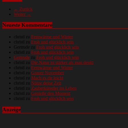
← Zurück
Weiter →
Neueste Kommentare
christl
zu
Fernwärme und Winter
christl
zu
Froh und glücklich sein
Gertrude
zu
Froh und glücklich sein
christl
zu
Froh und glücklich sein
Gertrude
zu
Froh und glücklich sein
christl
zu
Die Natur ist stärker als man denkt
christl
zu
Fernwärme und Winter
christl
zu
Grauer November
christl
zu
Mach es dir leicht
christl
zu
Nütze deine Zeit
christl
zu
Zauberkünstler im Leben
christl
zu
Genieße den Moment
christl
zu
Froh und glücklich sein
Anzeige