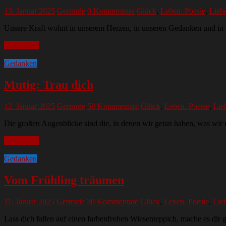
13. Januar 2025
Gertrude
0 Kommentare
Glück
,
Leben. Poesie
,
Lieb
Unsere Kraft wohnt in unserem Herzen, in unseren Gedanken und in 
Mehr lesen
Gedanken
Mutig: Trau dich
12. Januar 2025
Gertrude
58 Kommentare
Glück
,
Leben. Poesie
,
Lie
Die großen Augenblicke sind die, in denen wir getan haben, was wir u
Mehr lesen
Gedanken
Vom Frühling träumen
11. Januar 2025
Gertrude
30 Kommentare
Glück
,
Leben. Poesie
,
Lie
Lass dich fallen auf einen farbenfrohen Wiesenteppich, mache es dir