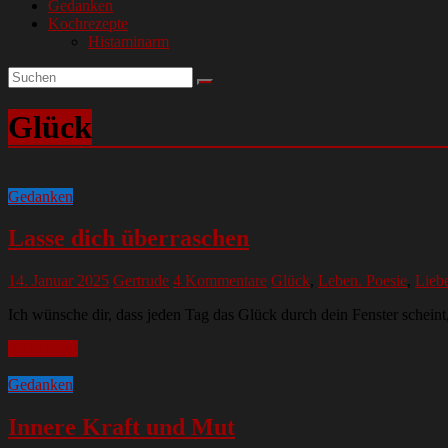
Gedanken
Kochrezepte
Histaminarm
Glück
Gedanken
Lasse dich überraschen
14. Januar 2025
Gertrude
4 Kommentare
Glück
,
Leben. Poesie
,
Lieb
Ich wünsche dir, dass jeden Tag das Glück durch dein Fenster scheint
Mehr lesen
Gedanken
Innere Kraft und Mut