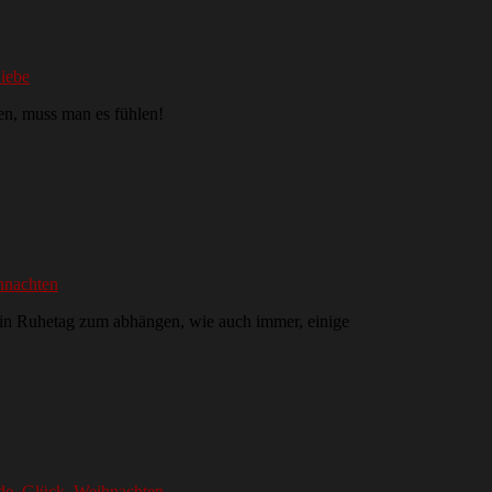
iebe
en, muss man es fühlen!
hnachten
 ein Ruhetag zum abhängen, wie auch immer, einige
de
,
Glück
,
Weihnachten