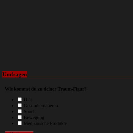
Umfragen
Wie kommst du zu deiner Traum-Figur?
Diät
Gesund ernäheren
Sport
Bewegung
Medizinische Produkte