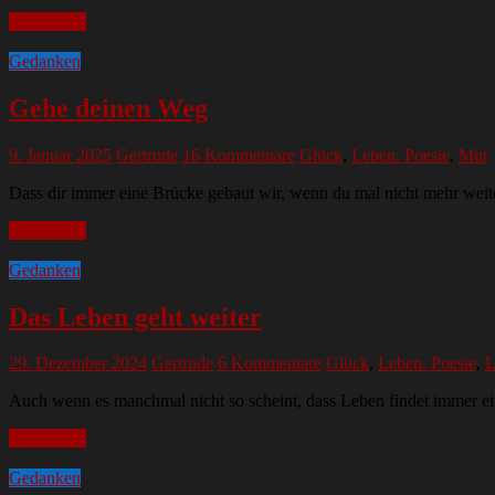
Mehr lesen
Gedanken
Gehe deinen Weg
9. Januar 2025
Gertrude
16 Kommentare
Glück
,
Leben. Poesie
,
Mut
Dass dir immer eine Brücke gebaut wir, wenn du mal nicht mehr weite
Mehr lesen
Gedanken
Das Leben geht weiter
29. Dezember 2024
Gertrude
6 Kommentare
Glück
,
Leben. Poesie
,
L
Auch wenn es manchmal nicht so scheint, dass Leben findet immer ei
Mehr lesen
Gedanken