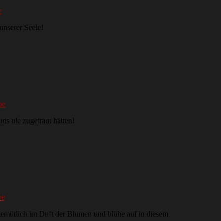
e
unserer Seele!
be
ns nie zugetraut hätten!
be
 gemütlich im Duft der Blumen und blühe auf in diesem