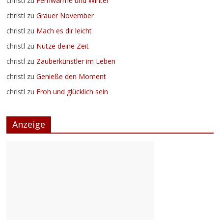
christl
zu
Fernwärme und Winter
christl
zu
Grauer November
christl
zu
Mach es dir leicht
christl
zu
Nütze deine Zeit
christl
zu
Zauberkünstler im Leben
christl
zu
Genieße den Moment
christl
zu
Froh und glücklich sein
Anzeige