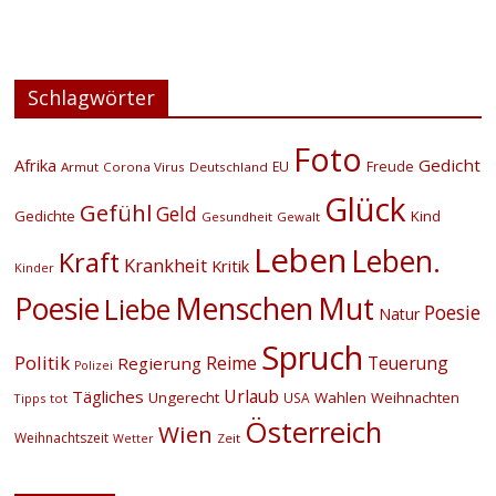
Schlagwörter
Foto
Afrika
Gedicht
EU
Freude
Armut
Corona Virus
Deutschland
Glück
Gefühl
Geld
Gedichte
Kind
Gesundheit
Gewalt
Leben
Leben.
Kraft
Krankheit
Kritik
Kinder
Menschen
Poesie
Mut
Liebe
Poesie
Natur
Spruch
Politik
Reime
Teuerung
Regierung
Polizei
Urlaub
Tägliches
Ungerecht
Wahlen
Weihnachten
USA
Tipps
tot
Österreich
Wien
Weihnachtszeit
Zeit
Wetter