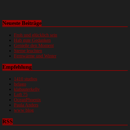
Neueste Beiträge
Froh und glücklich sein
Hab gute Gedanken
Genieße den Moment
Sterne leuchten
Fernwärme und Winter
Empfehlung
1410 studios
helago
klabauterkelly
Loft 75
OceanPhoenix
Paula Anders
www blog
RSS