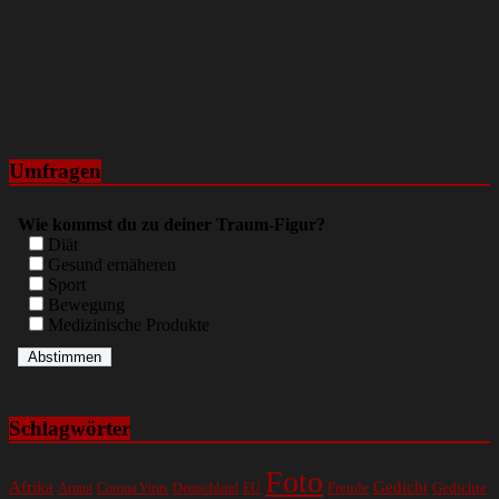
Umfragen
Wie kommst du zu deiner Traum-Figur?
Diät
Gesund ernäheren
Sport
Bewegung
Medizinische Produkte
Schlagwörter
Foto
Gedicht
Afrika
Gedichte
EU
Freude
Armut
Corona Virus
Deutschland