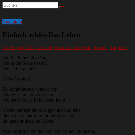
Gedanken
Einfach schön-Das Leben
22. August 2017
Gertrude
0 Kommentare
Foto
,
Spruch
,
Tägliches
Die Schönheit der Dinge
lebt in der Seele dessen,
der sie betrachtet.
(David Hume)
Es kommt immer wieder vor,
dass wir einfach vergessen
wie herrlich das Leben sein kann!
Mache einfach deine Augen auf und lebe,
bleibe dir selber treu und vergiss nicht
du hast nur das eine Leben!
Also vergiss nicht das Schlechte ruhen zu lassen,