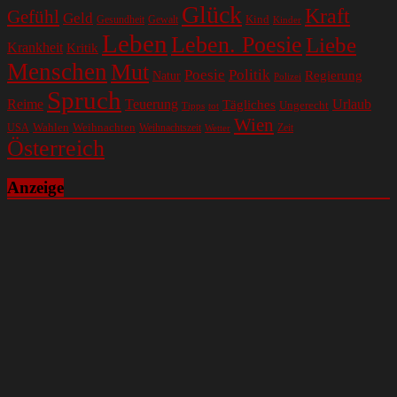
Glück
Kraft
Gefühl
Geld
Kind
Gesundheit
Gewalt
Kinder
Leben
Leben. Poesie
Liebe
Krankheit
Kritik
Menschen
Mut
Poesie
Politik
Regierung
Natur
Polizei
Spruch
Reime
Teuerung
Urlaub
Tägliches
Ungerecht
Tipps
tot
Wien
Wahlen
Weihnachten
USA
Weihnachtszeit
Zeit
Wetter
Österreich
Anzeige