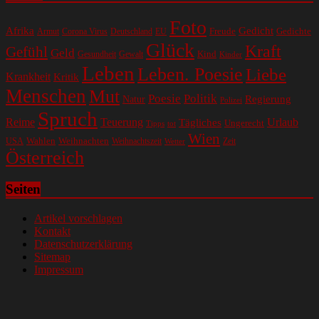
Foto
Gedicht
Afrika
Gedichte
EU
Freude
Armut
Corona Virus
Deutschland
Glück
Kraft
Gefühl
Geld
Kind
Gesundheit
Gewalt
Kinder
Leben
Leben. Poesie
Liebe
Krankheit
Kritik
Menschen
Mut
Poesie
Politik
Regierung
Natur
Polizei
Spruch
Reime
Teuerung
Urlaub
Tägliches
Ungerecht
Tipps
tot
Wien
Wahlen
Weihnachten
USA
Weihnachtszeit
Zeit
Wetter
Österreich
Seiten
Artikel vorschlagen
Kontakt
Datenschutzerklärung
Sitemap
Impressum