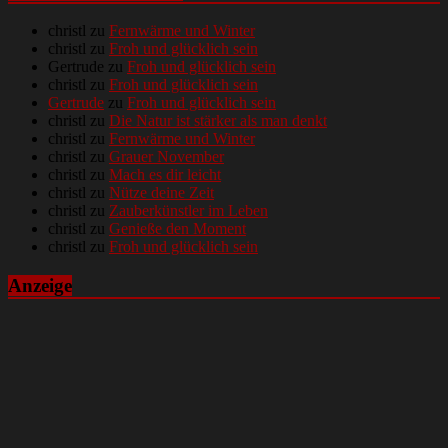
christl
zu
Fernwärme und Winter
christl
zu
Froh und glücklich sein
Gertrude
zu
Froh und glücklich sein
christl
zu
Froh und glücklich sein
Gertrude
zu
Froh und glücklich sein
christl
zu
Die Natur ist stärker als man denkt
christl
zu
Fernwärme und Winter
christl
zu
Grauer November
christl
zu
Mach es dir leicht
christl
zu
Nütze deine Zeit
christl
zu
Zauberkünstler im Leben
christl
zu
Genieße den Moment
christl
zu
Froh und glücklich sein
Anzeige