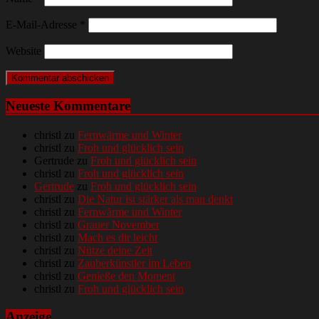
E-Mail-Adresse
*
Website
Neueste Kommentare
christl
zu
Fernwärme und Winter
christl
zu
Froh und glücklich sein
Gertrude
zu
Froh und glücklich sein
christl
zu
Froh und glücklich sein
Gertrude
zu
Froh und glücklich sein
christl
zu
Die Natur ist stärker als man denkt
christl
zu
Fernwärme und Winter
christl
zu
Grauer November
christl
zu
Mach es dir leicht
christl
zu
Nütze deine Zeit
christl
zu
Zauberkünstler im Leben
christl
zu
Genieße den Moment
christl
zu
Froh und glücklich sein
Anzeige