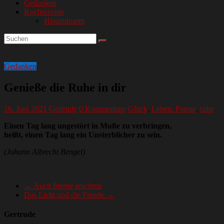
Gedanken
Kochrezepte
Histaminarm
Gedanken
Genieße die Ruhe in dir
16. Juni 2021
Gertrude
0 Kommentare
Glück
,
Leben. Poesie
,
ruhe
Einen Tag lang ungestört in Muße zu verbringen,
heißt, einen Tag lang ein Unsterblicher zu sein.
(Johann Albrecht Bengel)
←
Auch Sterne leuchten
Das Licht und die Freude
→
Gertrude