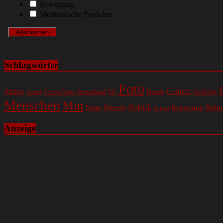
Bewegung
Medizinische Produkte
Schlagwörter
Foto
Gedicht
Afrika
Gedichte
EU
Freude
Armut
Corona Virus
Deutschland
Menschen
Mut
Poesie
Politik
Regierung
Reim
Natur
Polizei
Anzeige