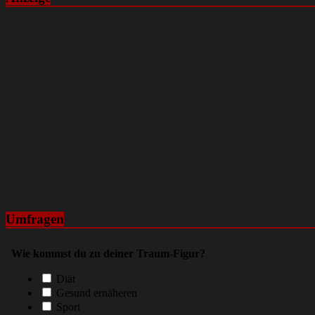
Umfragen
Wie kommst du zu deiner Traum-Figur?
Diät
Gesund ernäheren
Sport