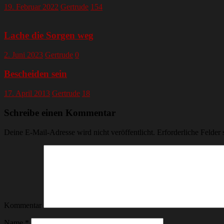
19. Februar 2022
Gertrude
154
Lache die Sorgen weg
2. Juni 2023
Gertrude
0
Bescheiden sein
17. April 2013
Gertrude
18
Schreibe einen Kommentar
Deine E-Mail-Adresse wird nicht veröffentlicht.
Erforderliche Felder 
Kommentar
Name
*