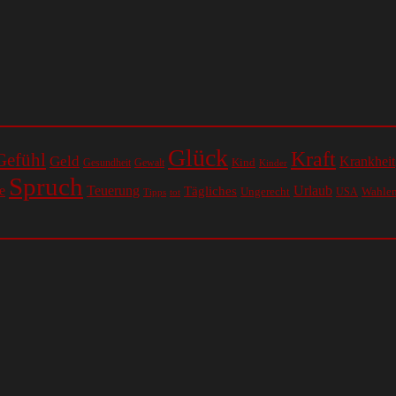
Glück
Kraft
Gefühl
Geld
Krankheit
Kind
Gesundheit
Gewalt
Kinder
Spruch
e
Teuerung
Urlaub
Tägliches
Ungerecht
Wahle
USA
Tipps
tot