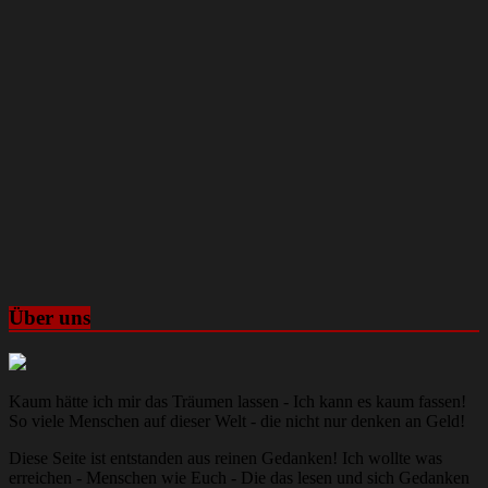
Über uns
Kaum hätte ich mir das Träumen lassen - Ich kann es kaum fassen!
So viele Menschen auf dieser Welt - die nicht nur denken an Geld!
Diese Seite ist entstanden aus reinen Gedanken! Ich wollte was
erreichen - Menschen wie Euch - Die das lesen und sich Gedanken