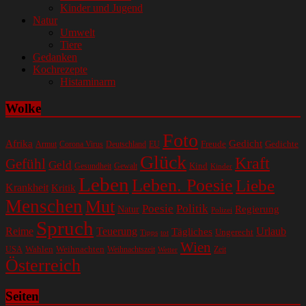
Kinder und Jugend
Natur
Umwelt
Tiere
Gedanken
Kochrezepte
Histaminarm
Wolke
Foto
Gedicht
Afrika
Gedichte
EU
Freude
Armut
Corona Virus
Deutschland
Glück
Kraft
Gefühl
Geld
Kind
Gesundheit
Gewalt
Kinder
Leben
Leben. Poesie
Liebe
Krankheit
Kritik
Menschen
Mut
Poesie
Politik
Regierung
Natur
Polizei
Spruch
Reime
Teuerung
Urlaub
Tägliches
Ungerecht
Tipps
tot
Wien
Wahlen
Weihnachten
USA
Weihnachtszeit
Zeit
Wetter
Österreich
Seiten