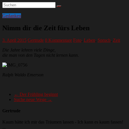
Gedanken
Nimm dir die Zeit fürs Leben
3. April 2015
Gertrude
0 Kommentare
Foto
,
Leben
,
Spruch
,
Zeit
Die Jahre lehren viele Dinge,
die man von den Tagen nicht lernen kann.
Ralph Waldo Emerson
←
Der Frühling beginnt
Suche neue Wege
→
Gertrude
Kaum hätte ich mir das Träumen lassen - Ich kann es kaum fassen!
...