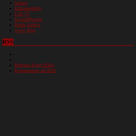
helago
klabauterkelly
Loft 75
OceanPhoenix
Paula Anders
www blog
RSS
Beitrags-Feed (
RSS
)
Kommentare als
RSS