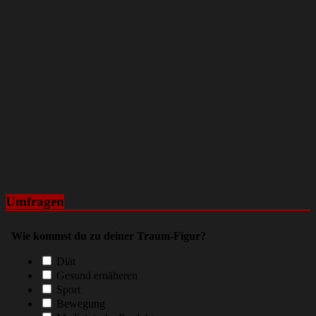
Umfragen
Wie kommst du zu deiner Traum-Figur?
Diät
Gesund ernäheren
Sport
Bewegung