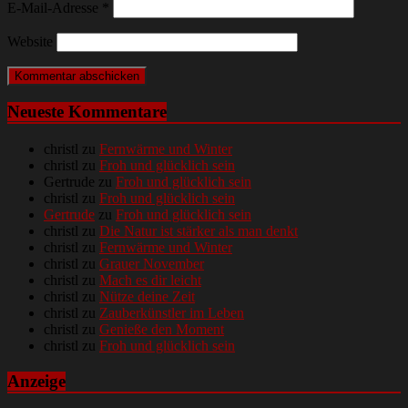
E-Mail-Adresse
*
Website
Neueste Kommentare
christl
zu
Fernwärme und Winter
christl
zu
Froh und glücklich sein
Gertrude
zu
Froh und glücklich sein
christl
zu
Froh und glücklich sein
Gertrude
zu
Froh und glücklich sein
christl
zu
Die Natur ist stärker als man denkt
christl
zu
Fernwärme und Winter
christl
zu
Grauer November
christl
zu
Mach es dir leicht
christl
zu
Nütze deine Zeit
christl
zu
Zauberkünstler im Leben
christl
zu
Genieße den Moment
christl
zu
Froh und glücklich sein
Anzeige