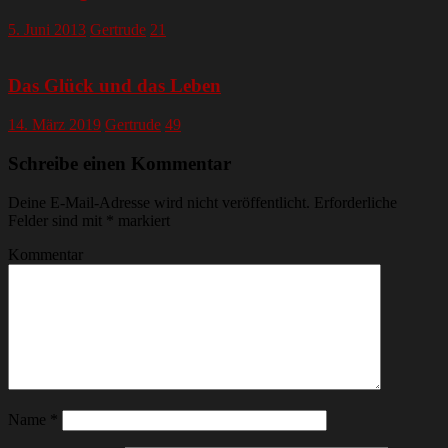
5. Juni 2013
Gertrude
21
Das Glück und das Leben
14. März 2019
Gertrude
49
Schreibe einen Kommentar
Deine E-Mail-Adresse wird nicht veröffentlicht.
Erforderliche
Felder sind mit
*
markiert
Kommentar
Name
*