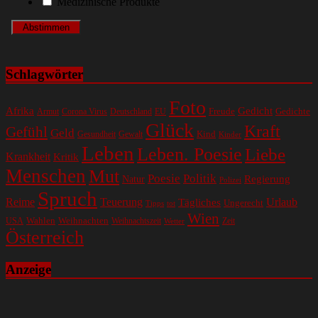
Medizinische Produkte
Schlagwörter
Foto
Gedicht
Afrika
Gedichte
EU
Freude
Armut
Corona Virus
Deutschland
Glück
Kraft
Gefühl
Geld
Kind
Gesundheit
Gewalt
Kinder
Leben
Leben. Poesie
Liebe
Krankheit
Kritik
Menschen
Mut
Poesie
Politik
Regierung
Natur
Polizei
Spruch
Reime
Teuerung
Urlaub
Tägliches
Ungerecht
Tipps
tot
Wien
Wahlen
Weihnachten
USA
Weihnachtszeit
Zeit
Wetter
Österreich
Anzeige