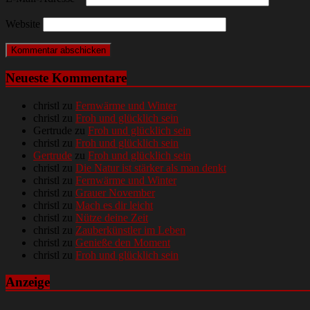
Website
Neueste Kommentare
christl
zu
Fernwärme und Winter
christl
zu
Froh und glücklich sein
Gertrude
zu
Froh und glücklich sein
christl
zu
Froh und glücklich sein
Gertrude
zu
Froh und glücklich sein
christl
zu
Die Natur ist stärker als man denkt
christl
zu
Fernwärme und Winter
christl
zu
Grauer November
christl
zu
Mach es dir leicht
christl
zu
Nütze deine Zeit
christl
zu
Zauberkünstler im Leben
christl
zu
Genieße den Moment
christl
zu
Froh und glücklich sein
Anzeige