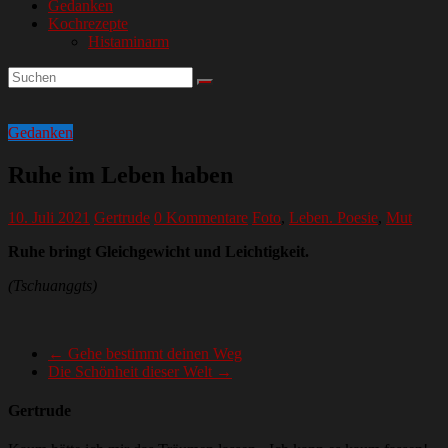
Gedanken
Kochrezepte
Histaminarm
Gedanken
Ruhe im Leben haben
10. Juli 2021
Gertrude
0 Kommentare
Foto
,
Leben. Poesie
,
Mut
Ruhe bringt Gleichgewicht und Leichtigkeit.
(Tschuanggts)
←
Gehe bestimmt deinen Weg
Die Schönheit dieser Welt
→
Gertrude