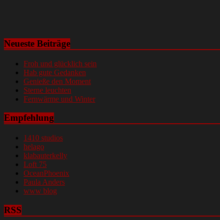
Neueste Beiträge
Froh und glücklich sein
Hab gute Gedanken
Genieße den Moment
Sterne leuchten
Fernwärme und Winter
Empfehlung
1410 studios
helago
klabauterkelly
Loft 75
OceanPhoenix
Paula Anders
www blog
RSS