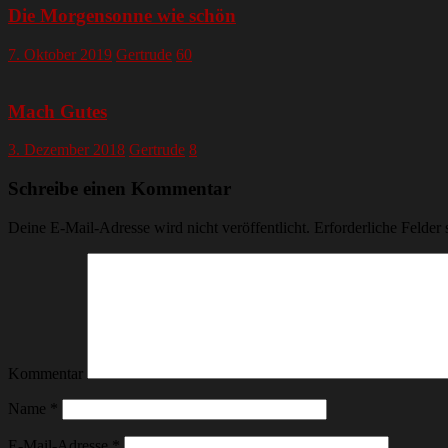
Die Morgensonne wie schön
7. Oktober 2019
Gertrude
60
Mach Gutes
3. Dezember 2018
Gertrude
8
Schreibe einen Kommentar
Deine E-Mail-Adresse wird nicht veröffentlicht.
Erforderliche Felder 
Kommentar
Name
*
E-Mail-Adresse
*