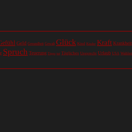
Glück
Kraft
Gefühl
Geld
Krankheit
Kind
Gesundheit
Gewalt
Kinder
Spruch
e
Teuerung
Urlaub
Tägliches
Ungerecht
Wahle
USA
Tipps
tot