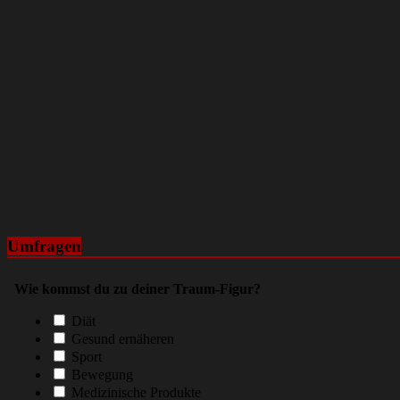
Umfragen
Wie kommst du zu deiner Traum-Figur?
Diät
Gesund ernäheren
Sport
Bewegung
Medizinische Produkte