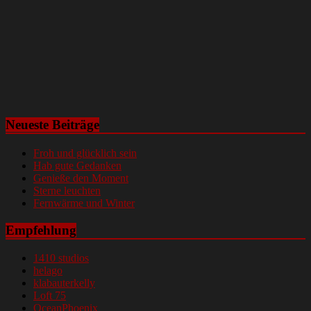
Neueste Beiträge
Froh und glücklich sein
Hab gute Gedanken
Genieße den Moment
Sterne leuchten
Fernwärme und Winter
Empfehlung
1410 studios
helago
klabauterkelly
Loft 75
OceanPhoenix