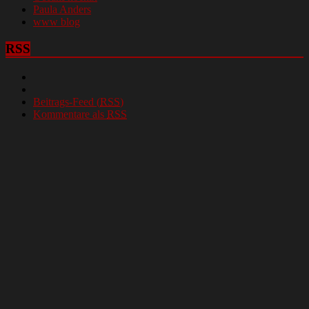
Paula Anders
www blog
RSS
Beitrags-Feed (
RSS
)
Kommentare als
RSS