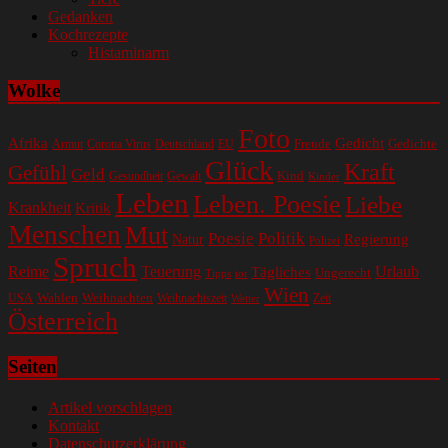
Gedanken
Kochrezepte
Histaminarm
Wolke
Foto
Gedicht
Afrika
Gedichte
EU
Freude
Armut
Corona Virus
Deutschland
Glück
Kraft
Gefühl
Geld
Kind
Gesundheit
Gewalt
Kinder
Leben
Leben. Poesie
Liebe
Krankheit
Kritik
Menschen
Mut
Poesie
Politik
Regierung
Natur
Polizei
Spruch
Reime
Teuerung
Urlaub
Tägliches
Ungerecht
Tipps
tot
Wien
Wahlen
Weihnachten
USA
Weihnachtszeit
Zeit
Wetter
Österreich
Seiten
Artikel vorschlagen
Kontakt
Datenschutzerklärung