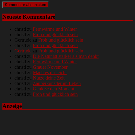
Neueste Kommentare
christl
zu
Fernwärme und Winter
christl
zu
Froh und glücklich sein
Gertrude
zu
Froh und glücklich sein
christl
zu
Froh und glücklich sein
Gertrude
zu
Froh und glücklich sein
christl
zu
Die Natur ist stärker als man denkt
christl
zu
Fernwärme und Winter
christl
zu
Grauer November
christl
zu
Mach es dir leicht
christl
zu
Nütze deine Zeit
christl
zu
Zauberkünstler im Leben
christl
zu
Genieße den Moment
christl
zu
Froh und glücklich sein
Anzeige