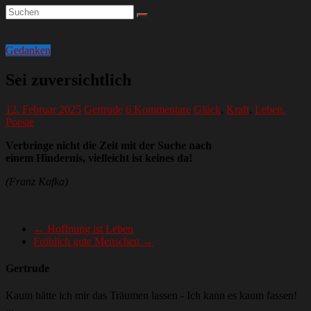
Gedanken
Sei zuversichtlich
12. Februar 2025
Gertrude
6 Kommentare
Glück
,
Kraft
,
Leben.
Poesie
Verbringe nicht die Zeit mit der Suche nach
einem Hindernis, vielleicht ist keines da!
(Franz Kafka)
←
Hoffnung ist Leben
Fröhlich gute Menschen
→
Gertrude
Kaum hätte ich mir das Träumen lassen - Ich kann es kaum fassen!
...