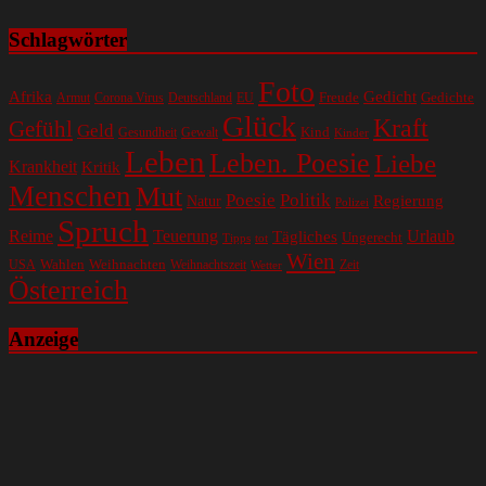
Schlagwörter
Foto
Gedicht
Afrika
Gedichte
EU
Freude
Armut
Corona Virus
Deutschland
Glück
Kraft
Gefühl
Geld
Kind
Gesundheit
Gewalt
Kinder
Leben
Leben. Poesie
Liebe
Krankheit
Kritik
Menschen
Mut
Poesie
Politik
Regierung
Natur
Polizei
Spruch
Reime
Teuerung
Urlaub
Tägliches
Ungerecht
Tipps
tot
Wien
Wahlen
Weihnachten
USA
Weihnachtszeit
Zeit
Wetter
Österreich
Anzeige