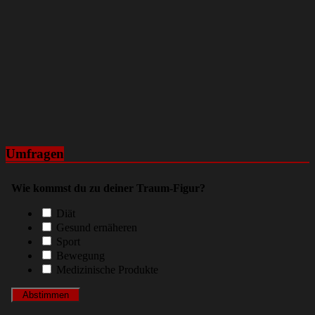
Umfragen
Wie kommst du zu deiner Traum-Figur?
Diät
Gesund ernäheren
Sport
Bewegung
Medizinische Produkte