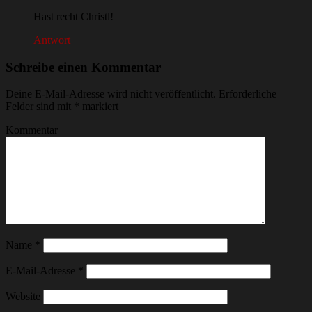
Hast recht Christl!
Antwort
Schreibe einen Kommentar
Deine E-Mail-Adresse wird nicht veröffentlicht.
Erforderliche
Felder sind mit
*
markiert
Kommentar
Name
*
E-Mail-Adresse
*
Website