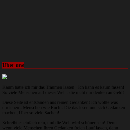
Über uns
Kaum hätte ich mir das Träumen lassen - Ich kann es kaum fassen!
So viele Menschen auf dieser Welt - die nicht nur denken an Geld!
Diese Seite ist entstanden aus reinen Gedanken! Ich wollte was
erreichen - Menschen wie Euch - Die das lesen und sich Gedanken
machen, Über so viele Sachen!
Schreibt es einfach rein, und die Welt wird schöner sein! Denn
wenn viele Menschen Ihren Gedanken freien Lauf lassen, dann