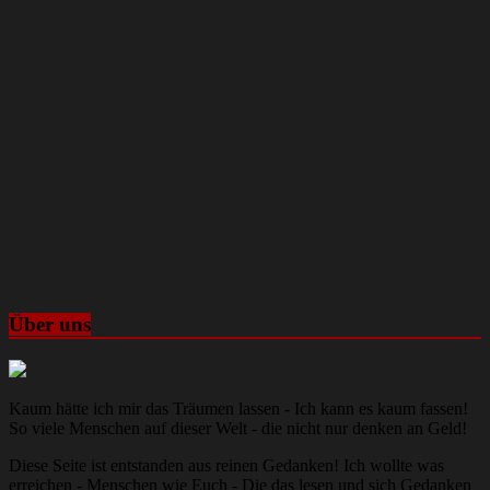
Über uns
Kaum hätte ich mir das Träumen lassen - Ich kann es kaum fassen!
So viele Menschen auf dieser Welt - die nicht nur denken an Geld!
Diese Seite ist entstanden aus reinen Gedanken! Ich wollte was
erreichen - Menschen wie Euch - Die das lesen und sich Gedanken