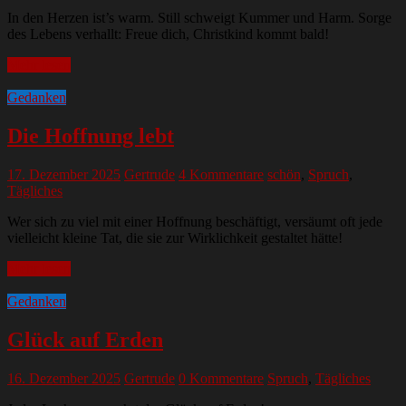
In den Herzen ist’s warm. Still schweigt Kummer und Harm. Sorge
des Lebens verhallt: Freue dich, Christkind kommt bald!
Mehr lesen
Gedanken
Die Hoffnung lebt
17. Dezember 2025
Gertrude
4 Kommentare
schön
,
Spruch
,
Tägliches
Wer sich zu viel mit einer Hoffnung beschäftigt, versäumt oft jede
vielleicht kleine Tat, die sie zur Wirklichkeit gestaltet hätte!
Mehr lesen
Gedanken
Glück auf Erden
16. Dezember 2025
Gertrude
0 Kommentare
Spruch
,
Tägliches