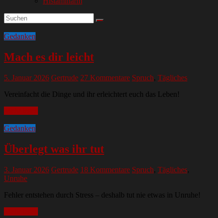
Histaminarm
Gedanken
Mach es dir leicht
5. Januar 2026
Gertrude
27 Kommentare
Spruch
,
Tägliches
Vereinfacht die Dinge und ihr erleichtert euch das Leben!
Mehr lesen
Gedanken
Überlegt was ihr tut
3. Januar 2026
Gertrude
18 Kommentare
Spruch
,
Tägliches
,
Unruhe
Fehler entstehen durch Stress – deshalb tut nie etwas in Unruhe!
Mehr lesen