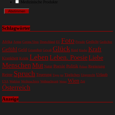
Medizinische Produkte
Schlagwörter
Foto
Gedicht
Afrika
Gedichte
EU
Freude
Armut
Corona Virus
Deutschland
Glück
Kraft
Gefühl
Geld
Kind
Gesundheit
Gewalt
Kinder
Leben
Leben. Poesie
Liebe
Krankheit
Kritik
Menschen
Mut
Poesie
Politik
Regierung
Natur
Polizei
Spruch
Reime
Teuerung
Urlaub
Tägliches
Ungerecht
Tipps
tot
Wien
Wahlen
Weihnachten
USA
Weihnachtszeit
Zeit
Wetter
Österreich
Anzeige