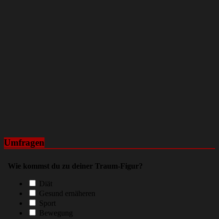
Umfragen
Wie kommst du zu deiner Traum-Figur?
Diät
Gesund ernäheren
Sport
Bewegung