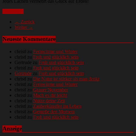
Jedes Lachen vermehrt das Glück auf Erden!
Mehr lesen
← Zurück
Weiter →
Neueste Kommentare
christl
zu
Fernwärme und Winter
christl
zu
Froh und glücklich sein
Gertrude
zu
Froh und glücklich sein
christl
zu
Froh und glücklich sein
Gertrude
zu
Froh und glücklich sein
christl
zu
Die Natur ist stärker als man denkt
christl
zu
Fernwärme und Winter
christl
zu
Grauer November
christl
zu
Mach es dir leicht
christl
zu
Nütze deine Zeit
christl
zu
Zauberkünstler im Leben
christl
zu
Genieße den Moment
christl
zu
Froh und glücklich sein
Anzeige