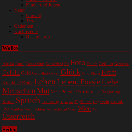
Kinder und Jugend
Natur
Umwelt
Tiere
Gedanken
Kochrezepte
Histaminarm
Wolke
Foto
Gedicht
Afrika
Gedichte
EU
Freude
Armut
Corona Virus
Deutschland
Glück
Kraft
Gefühl
Geld
Kind
Gesundheit
Gewalt
Kinder
Leben
Leben. Poesie
Liebe
Krankheit
Kritik
Menschen
Mut
Poesie
Politik
Regierung
Natur
Polizei
Spruch
Reime
Teuerung
Urlaub
Tägliches
Ungerecht
Tipps
tot
Wien
Wahlen
Weihnachten
USA
Weihnachtszeit
Zeit
Wetter
Österreich
Seiten