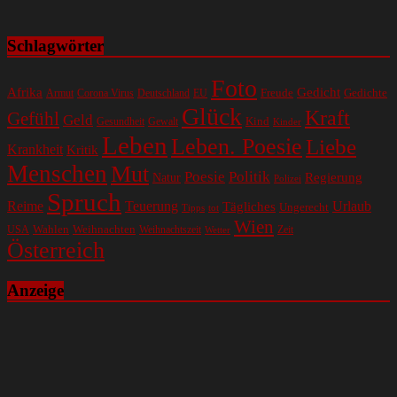
Schlagwörter
Foto
Gedicht
Afrika
Gedichte
EU
Freude
Armut
Corona Virus
Deutschland
Glück
Kraft
Gefühl
Geld
Kind
Gesundheit
Gewalt
Kinder
Leben
Leben. Poesie
Liebe
Krankheit
Kritik
Menschen
Mut
Poesie
Politik
Regierung
Natur
Polizei
Spruch
Reime
Teuerung
Urlaub
Tägliches
Ungerecht
Tipps
tot
Wien
Wahlen
Weihnachten
USA
Weihnachtszeit
Zeit
Wetter
Österreich
Anzeige