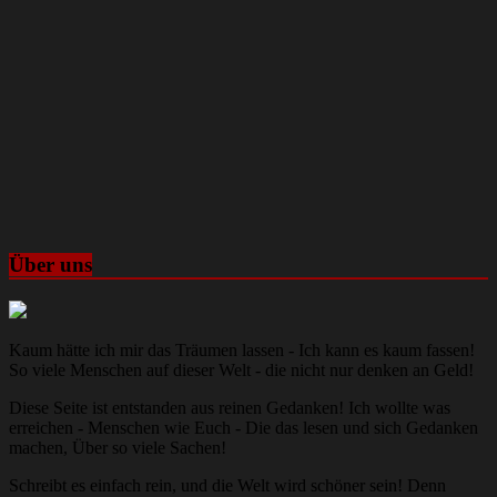
Über uns
Kaum hätte ich mir das Träumen lassen - Ich kann es kaum fassen!
So viele Menschen auf dieser Welt - die nicht nur denken an Geld!
Diese Seite ist entstanden aus reinen Gedanken! Ich wollte was
erreichen - Menschen wie Euch - Die das lesen und sich Gedanken
machen, Über so viele Sachen!
Schreibt es einfach rein, und die Welt wird schöner sein! Denn