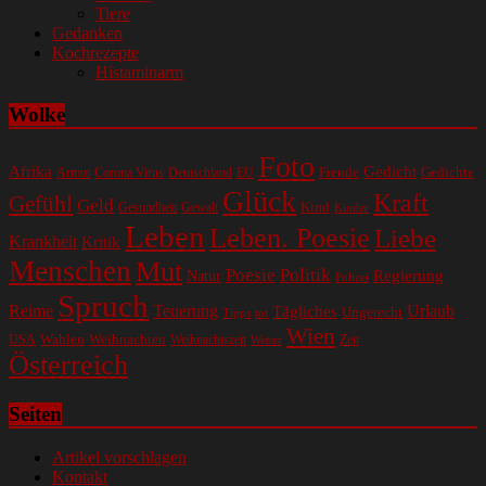
Tiere
Gedanken
Kochrezepte
Histaminarm
Wolke
Foto
Gedicht
Afrika
Gedichte
EU
Freude
Armut
Corona Virus
Deutschland
Glück
Kraft
Gefühl
Geld
Kind
Gesundheit
Gewalt
Kinder
Leben
Leben. Poesie
Liebe
Krankheit
Kritik
Menschen
Mut
Poesie
Politik
Regierung
Natur
Polizei
Spruch
Reime
Teuerung
Urlaub
Tägliches
Ungerecht
Tipps
tot
Wien
Wahlen
Weihnachten
USA
Weihnachtszeit
Zeit
Wetter
Österreich
Seiten
Artikel vorschlagen
Kontakt