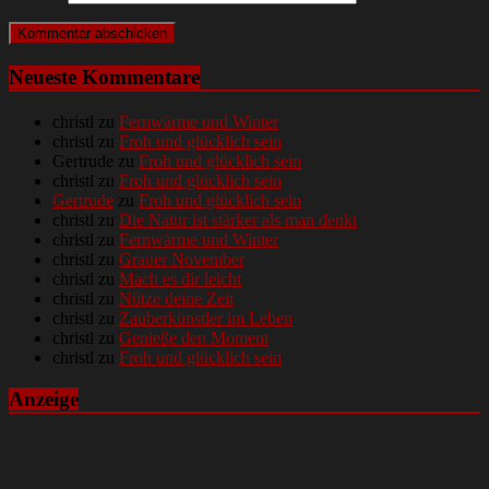
Neueste Kommentare
christl
zu
Fernwärme und Winter
christl
zu
Froh und glücklich sein
Gertrude
zu
Froh und glücklich sein
christl
zu
Froh und glücklich sein
Gertrude
zu
Froh und glücklich sein
christl
zu
Die Natur ist stärker als man denkt
christl
zu
Fernwärme und Winter
christl
zu
Grauer November
christl
zu
Mach es dir leicht
christl
zu
Nütze deine Zeit
christl
zu
Zauberkünstler im Leben
christl
zu
Genieße den Moment
christl
zu
Froh und glücklich sein
Anzeige