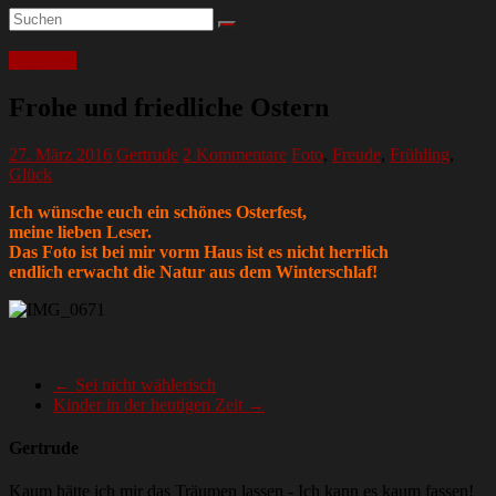
Tägliches
Frohe und friedliche Ostern
27. März 2016
Gertrude
2 Kommentare
Foto
,
Freude
,
Frühling
,
Glück
Ich wünsche euch ein schönes Osterfest,
meine lieben Leser.
Das Foto ist bei mir vorm Haus ist es nicht herrlich
endlich erwacht die Natur aus dem Winterschlaf!
←
Sei nicht wählerisch
Kinder in der heutigen Zeit
→
Gertrude
Kaum hätte ich mir das Träumen lassen - Ich kann es kaum fassen!