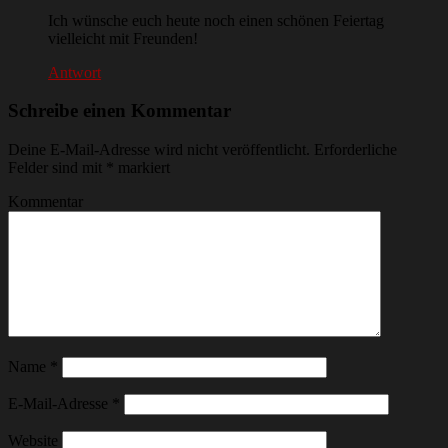
Ich wünsche euch heute noch einen schönen Feiertag
vielleicht mit Freunden!
Antwort
Schreibe einen Kommentar
Deine E-Mail-Adresse wird nicht veröffentlicht.
Erforderliche
Felder sind mit
*
markiert
Kommentar
Name
*
E-Mail-Adresse
*
Website