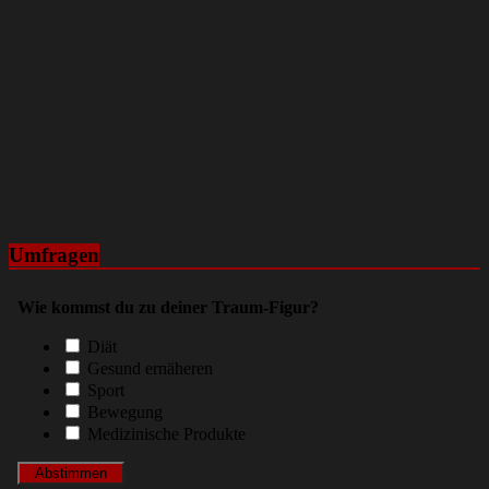
Umfragen
Wie kommst du zu deiner Traum-Figur?
Diät
Gesund ernäheren
Sport
Bewegung
Medizinische Produkte