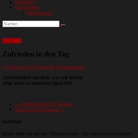
Gedanken
Kochrezepte
Histaminarm
Tägliches
Zufrieden in den Tag
17. Februar 2025
Gertrude
0 Kommentare
Zufriedenheit mit dem, was wir leisten,
trägt auch zu unserem Glück bei!
←
Freundschaft: Wie wichtig
Schaue in den Himmel
→
Gertrude
Kaum hätte ich mir das Träumen lassen - Ich kann es kaum fassen! ...