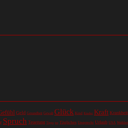
Glück
Kraft
Gefühl
Geld
Krankheit
Kind
Gesundheit
Gewalt
Kinder
Spruch
e
Teuerung
Urlaub
Tägliches
Ungerecht
Wahle
USA
Tipps
tot