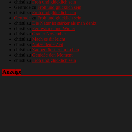
christl
zu
Froh und glücklich sein
Gertrude
zu
Froh und glücklich sein
christl
zu
Froh und glücklich sein
Gertrude
zu
Froh und glücklich sein
christl
zu
Die Natur ist stärker als man denkt
christl
zu
Fernwärme und Winter
christl
zu
Grauer November
christl
zu
Mach es dir leicht
christl
zu
Nütze deine Zeit
christl
zu
Zauberkünstler im Leben
christl
zu
Genieße den Moment
christl
zu
Froh und glücklich sein
Anzeige