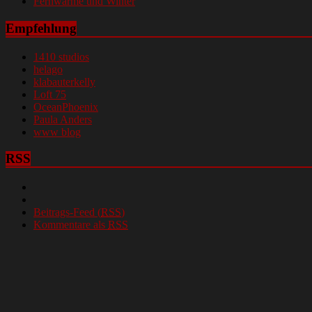
Fernwärme und Winter
Empfehlung
1410 studios
helago
klabauterkelly
Loft 75
OceanPhoenix
Paula Anders
www blog
RSS
Beitrags-Feed (
RSS
)
Kommentare als
RSS