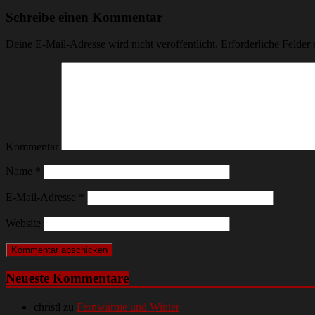
Schreibe einen Kommentar
Deine E-Mail-Adresse wird nicht veröffentlicht.
Erforderliche Felder 
Kommentar
Name
*
E-Mail-Adresse
*
Website
Neueste Kommentare
christl
zu
Fernwärme und Winter