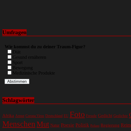
Umfragen
Wie kommst du zu deiner Traum-Figur?
Diät
Gesund ernäheren
Sport
Bewegung
Medizinische Produkte
Schlagwörter
Foto
Gedicht
Afrika
Gedichte
EU
Freude
Armut
Corona Virus
Deutschland
Menschen
Mut
Poesie
Politik
Regierung
Reim
Natur
Polizei