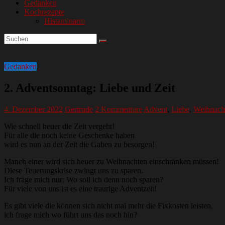
Gedanken
Kochrezepte
Histaminarm
Gedanken
2. Adventsonntag: Liebe und Zeit
4. Dezember 2022
Gertrude
2 Kommentare
Advent
,
Liebe
,
Weihnacht
Wie schnell heuer die Zeit vergeht!
Für alle die noch keine Geschenke haben
wird es nun an der Zeit die Gaben zu besorgen!
Manch einer wird sich heuer zu Weihnachten einschränken müssen!
Diese Teuerungskrise zwingt uns zu sparen.
Ich frage mich nur: Wo soll ich denn noch sparen?
Für viele von uns ist es eine traurige Adventzeit!
Es gibt viele die können sich nicht mal mehr die Fixkosten leisten,
ich frage mich wo führt uns das noch hin?