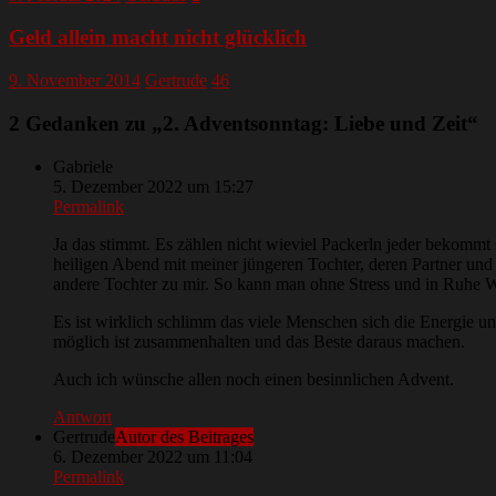
Geld allein macht nicht glücklich
9. November 2014
Gertrude
46
2 Gedanken zu „
2. Adventsonntag: Liebe und Zeit
“
Gabriele
5. Dezember 2022 um 15:27
Permalink
Ja das stimmt. Es zählen nicht wieviel Packerln jeder bekommt 
heiligen Abend mit meiner jüngeren Tochter, deren Partner und
andere Tochter zu mir. So kann man ohne Stress und in Ruhe W
Es ist wirklich schlimm das viele Menschen sich die Energie u
möglich ist zusammenhalten und das Beste daraus machen.
Auch ich wünsche allen noch einen besinnlichen Advent.
Antwort
Gertrude
Autor des Beitrages
6. Dezember 2022 um 11:04
Permalink