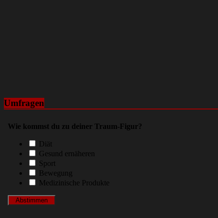
Umfragen
Wie kommst du zu deiner Traum-Figur?
Diät
Gesund ernäheren
Sport
Bewegung
Medizinische Produkte