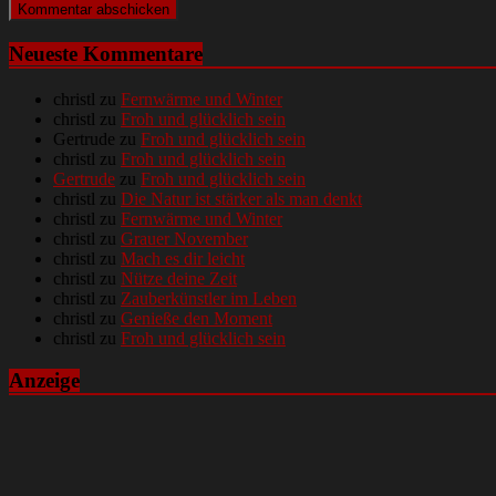
Neueste Kommentare
christl
zu
Fernwärme und Winter
christl
zu
Froh und glücklich sein
Gertrude
zu
Froh und glücklich sein
christl
zu
Froh und glücklich sein
Gertrude
zu
Froh und glücklich sein
christl
zu
Die Natur ist stärker als man denkt
christl
zu
Fernwärme und Winter
christl
zu
Grauer November
christl
zu
Mach es dir leicht
christl
zu
Nütze deine Zeit
christl
zu
Zauberkünstler im Leben
christl
zu
Genieße den Moment
christl
zu
Froh und glücklich sein
Anzeige