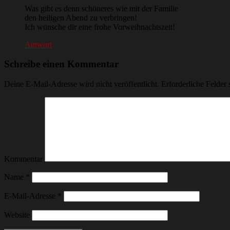
Was gibt es denn schöneres wie mit der Familie
den heiligen Abend zu verbringen!
Ich wünsche dir eine frohe Vorweihnachtszeit!
Antwort
Schreibe einen Kommentar
Deine E-Mail-Adresse wird nicht veröffentlicht.
Erforderliche Felder 
Kommentar
Name
*
E-Mail-Adresse
*
Website