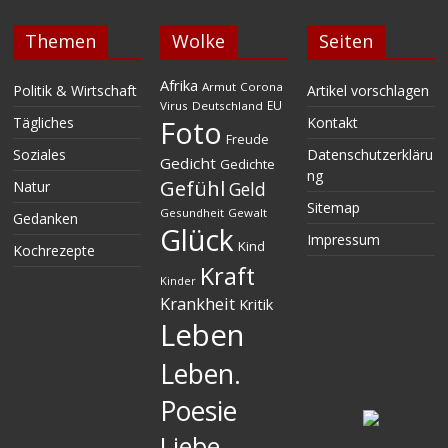
Themen
Wolke
Seiten
Afrika
Armut
Corona
Politik & Wirtschaft
Artikel vorschlagen
EU
Virus
Deutschland
Tägliches
Kontakt
Foto
Freude
Soziales
Datenschutzerkläru
Gedicht
Gedichte
ng
Gefühl
Natur
Geld
Sitemap
Gesundheit
Gewalt
Gedanken
Glück
Impressum
Kind
Kochrezepte
Kraft
Kinder
Krankheit
Kritik
Leben
Leben.
Poesie
Liebe