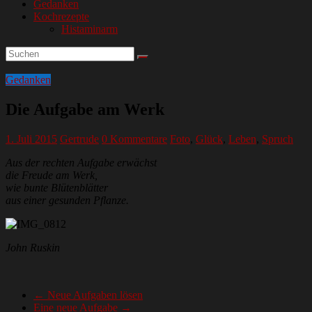
Gedanken
Kochrezepte
Histaminarm
Gedanken
Die Aufgabe am Werk
1. Juli 2015
Gertrude
0 Kommentare
Foto
,
Glück
,
Leben
,
Spruch
Aus der rechten Aufgabe erwächst
die Freude am Werk,
wie bunte Blütenblätter
aus einer gesunden Pflanze.
John Ruskin
←
Neue Aufgaben lösen
Eine neue Aufgabe
→