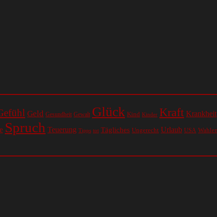
Glück
Kraft
Gefühl
Geld
Krankheit
Kind
Gesundheit
Gewalt
Kinder
Spruch
e
Teuerung
Urlaub
Tägliches
Ungerecht
Wahle
USA
Tipps
tot