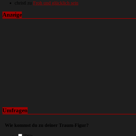
christl
zu
Froh und glücklich sein
Anzeige
Umfragen
Wie kommst du zu deiner Traum-Figur?