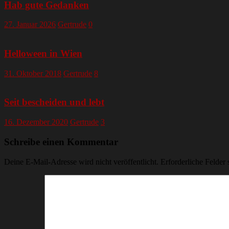
Hab gute Gedanken
27. Januar 2026
Gertrude
0
Helloween in Wien
31. Oktober 2018
Gertrude
8
Seit bescheiden und lebt
16. Dezember 2020
Gertrude
3
Schreibe einen Kommentar
Deine E-Mail-Adresse wird nicht veröffentlicht.
Erforderliche Felder 