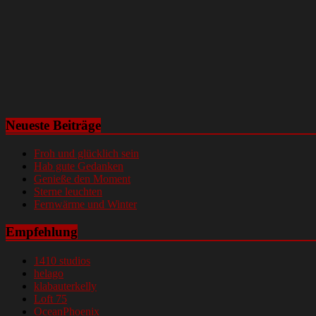
Neueste Beiträge
Froh und glücklich sein
Hab gute Gedanken
Genieße den Moment
Sterne leuchten
Fernwärme und Winter
Empfehlung
1410 studios
helago
klabauterkelly
Loft 75
OceanPhoenix