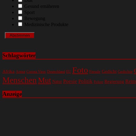
Diät
Gesund ernäheren
Sport
Bewegung
Medizinische Produkte
Schlagwörter
Foto
Gedicht
Afrika
Gedichte
EU
Freude
Armut
Corona Virus
Deutschland
Menschen
Mut
Poesie
Politik
Regierung
Reim
Natur
Polizei
Anzeige