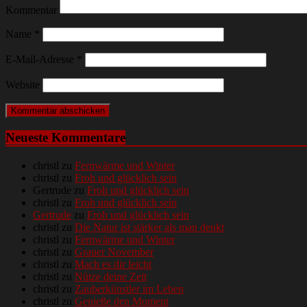
Kommentar
Name
*
E-Mail-Adresse
*
Website
Neueste Kommentare
christl
zu
Fernwärme und Winter
christl
zu
Froh und glücklich sein
Gertrude
zu
Froh und glücklich sein
christl
zu
Froh und glücklich sein
Gertrude
zu
Froh und glücklich sein
christl
zu
Die Natur ist stärker als man denkt
christl
zu
Fernwärme und Winter
christl
zu
Grauer November
christl
zu
Mach es dir leicht
christl
zu
Nütze deine Zeit
christl
zu
Zauberkünstler im Leben
christl
zu
Genieße den Moment