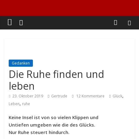
Gedanken
Die Ruhe finden und
leben
,
23. Oktober 2019
Gertrude
12 Kommentare
Glück
,
Leben
ruhe
Keine Insel ist von so vielen Klippen und
Untiefen umgeben wie die des Glücks.
Nur Ruhe steuert hindurch.