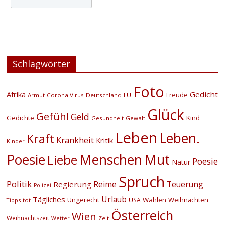
Schlagwörter
Foto
Afrika
Gedicht
EU
Freude
Armut
Corona Virus
Deutschland
Glück
Gefühl
Geld
Gedichte
Kind
Gesundheit
Gewalt
Leben
Leben.
Kraft
Krankheit
Kritik
Kinder
Menschen
Poesie
Mut
Liebe
Poesie
Natur
Spruch
Politik
Reime
Teuerung
Regierung
Polizei
Urlaub
Tägliches
Ungerecht
Wahlen
Weihnachten
USA
Tipps
tot
Österreich
Wien
Weihnachtszeit
Zeit
Wetter