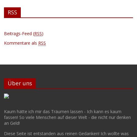
RSS
Beitrags-Feed (
RSS
)
Kommentare als
RSS
Über uns
Kaum hätte ich mir das Träumen lassen - Ich kann es kaum
fassen! So viele Menschen auf dieser Welt - die nicht nur denken
an Geld!
Diese Seite ist entstanden aus reinen Gedanken! Ich wollte was