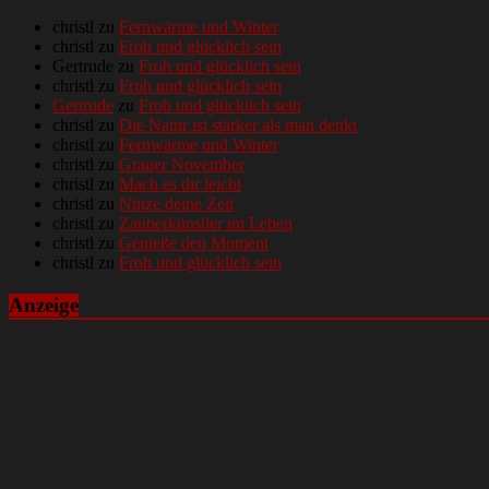
christl
zu
Fernwärme und Winter
christl
zu
Froh und glücklich sein
Gertrude
zu
Froh und glücklich sein
christl
zu
Froh und glücklich sein
Gertrude
zu
Froh und glücklich sein
christl
zu
Die Natur ist stärker als man denkt
christl
zu
Fernwärme und Winter
christl
zu
Grauer November
christl
zu
Mach es dir leicht
christl
zu
Nütze deine Zeit
christl
zu
Zauberkünstler im Leben
christl
zu
Genieße den Moment
christl
zu
Froh und glücklich sein
Anzeige