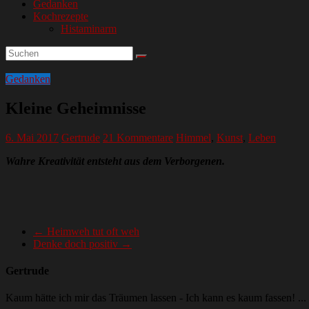
Gedanken
Kochrezepte
Histaminarm
Gedanken
Kleine Geheimnisse
6. Mai 2017
Gertrude
21 Kommentare
Himmel
,
Kunst
,
Leben
Wahre Kreativität entsteht aus dem Verborgenen.
←
Heimweh tut oft weh
Denke doch positiv
→
Gertrude
Kaum hätte ich mir das Träumen lassen - Ich kann es kaum fassen! ...