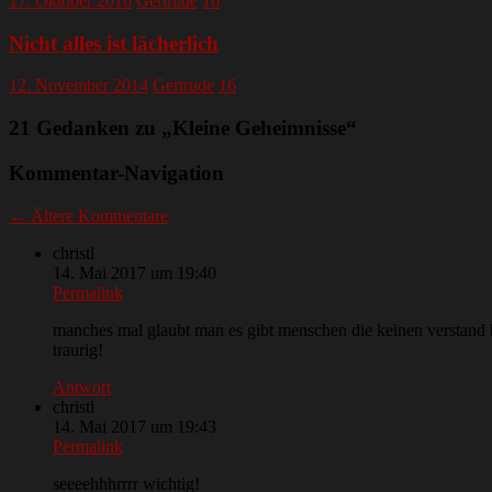
17. Oktober 2016
Gertrude
10
Nicht alles ist lächerlich
12. November 2014
Gertrude
16
21 Gedanken zu „
Kleine Geheimnisse
“
Kommentar-Navigation
← Ältere Kommentare
christl
14. Mai 2017 um 19:40
Permalink
manches mal glaubt man es gibt menschen die keinen verstan
traurig!
Antwort
christl
14. Mai 2017 um 19:43
Permalink
seeeehhhrrrr wichtig!