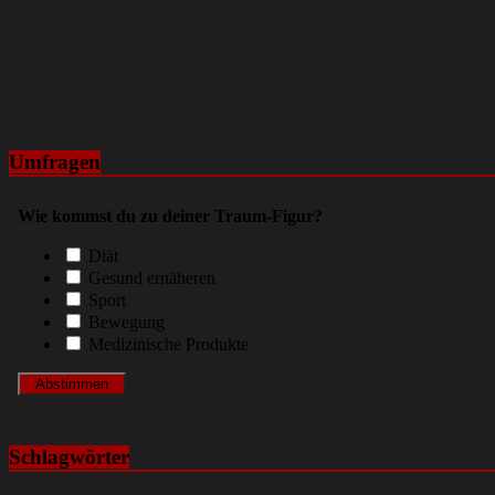
Umfragen
Wie kommst du zu deiner Traum-Figur?
Diät
Gesund ernäheren
Sport
Bewegung
Medizinische Produkte
Schlagwörter