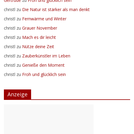
Gertrude
zu
Froh und glücklich sein
christl
zu
Die Natur ist stärker als man denkt
christl
zu
Fernwärme und Winter
christl
zu
Grauer November
christl
zu
Mach es dir leicht
christl
zu
Nütze deine Zeit
christl
zu
Zauberkünstler im Leben
christl
zu
Genieße den Moment
christl
zu
Froh und glücklich sein
Anzeige