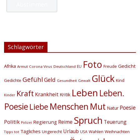
Schlagwörter
Foto
Afrika
Gedicht
EU
Freude
Armut
Corona Virus
Deutschland
Glück
Gefühl
Geld
Gedichte
Kind
Gesundheit
Gewalt
Leben
Leben.
Kraft
Krankheit
Kritik
Kinder
Menschen
Poesie
Mut
Liebe
Poesie
Natur
Spruch
Politik
Reime
Teuerung
Regierung
Polizei
Urlaub
Tägliches
Ungerecht
Wahlen
Weihnachten
USA
Tipps
tot