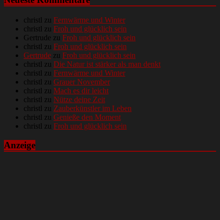
christl
zu
Fernwärme und Winter
christl
zu
Froh und glücklich sein
Gertrude
zu
Froh und glücklich sein
christl
zu
Froh und glücklich sein
Gertrude
zu
Froh und glücklich sein
christl
zu
Die Natur ist stärker als man denkt
christl
zu
Fernwärme und Winter
christl
zu
Grauer November
christl
zu
Mach es dir leicht
christl
zu
Nütze deine Zeit
christl
zu
Zauberkünstler im Leben
christl
zu
Genieße den Moment
christl
zu
Froh und glücklich sein
Anzeige