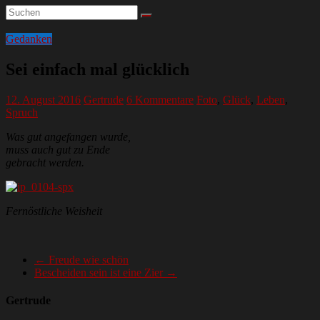
Gedanken
Sei einfach mal glücklich
12. August 2016
Gertrude
6 Kommentare
Foto
,
Glück
,
Leben
,
Spruch
Was gut angefangen wurde,
muss auch gut zu Ende
gebracht werden.
Fernöstliche Weisheit
←
Freude wie schön
Bescheiden sein ist eine Zier
→
Gertrude