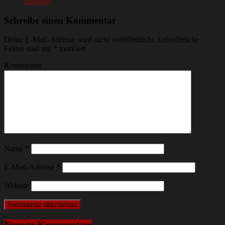
Antwort
Schreibe einen Kommentar
Deine E-Mail-Adresse wird nicht veröffentlicht.
Erforderliche
Felder sind mit
*
markiert
Kommentar
Name
*
E-Mail-Adresse
*
Website
Neueste Kommentare