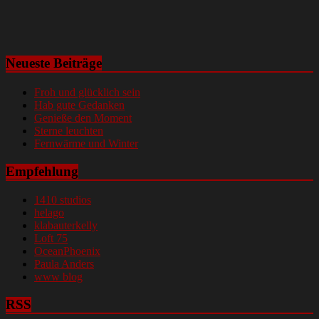
Neueste Beiträge
Froh und glücklich sein
Hab gute Gedanken
Genieße den Moment
Sterne leuchten
Fernwärme und Winter
Empfehlung
1410 studios
helago
klabauterkelly
Loft 75
OceanPhoenix
Paula Anders
www blog
RSS