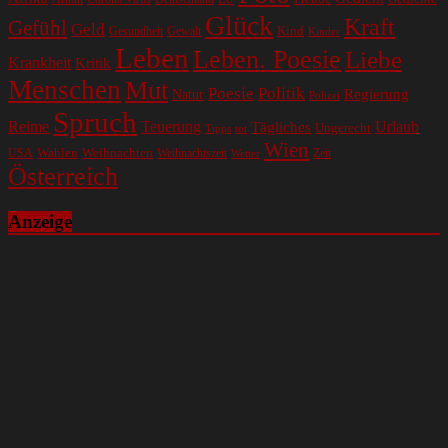
Glück
Kraft
Gefühl
Geld
Kind
Gesundheit
Gewalt
Kinder
Leben
Leben. Poesie
Liebe
Krankheit
Kritik
Menschen
Mut
Poesie
Politik
Regierung
Natur
Polizei
Spruch
Reime
Teuerung
Urlaub
Tägliches
Ungerecht
Tipps
tot
Wien
Wahlen
Weihnachten
USA
Weihnachtszeit
Zeit
Wetter
Österreich
Anzeige