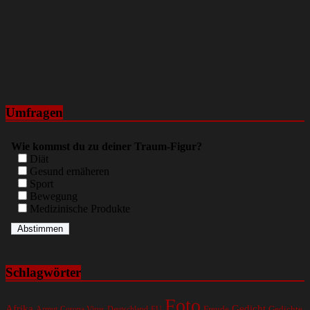
Umfragen
Wie kommst du zu deiner Traum-Figur?
Diät
Gesund ernäheren
Sport
Bewegung
Medizinische Produkte
Schlagwörter
Foto
Gedicht
Afrika
Gedichte
EU
Freude
Armut
Corona Virus
Deutschland