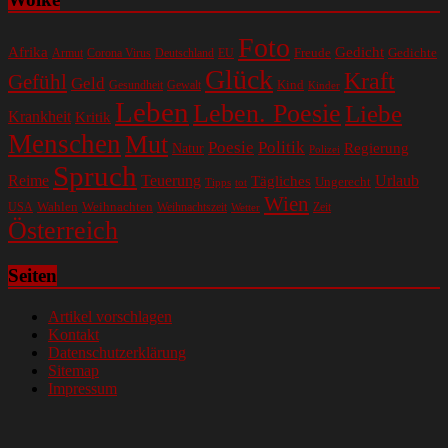
Foto
Gedicht
Afrika
Gedichte
EU
Freude
Armut
Corona Virus
Deutschland
Glück
Kraft
Gefühl
Geld
Kind
Gesundheit
Gewalt
Kinder
Leben
Leben. Poesie
Liebe
Krankheit
Kritik
Menschen
Mut
Poesie
Politik
Regierung
Natur
Polizei
Spruch
Reime
Teuerung
Urlaub
Tägliches
Ungerecht
Tipps
tot
Wien
Wahlen
Weihnachten
USA
Weihnachtszeit
Zeit
Wetter
Österreich
Seiten
Artikel vorschlagen
Kontakt
Datenschutzerklärung
Sitemap
Impressum