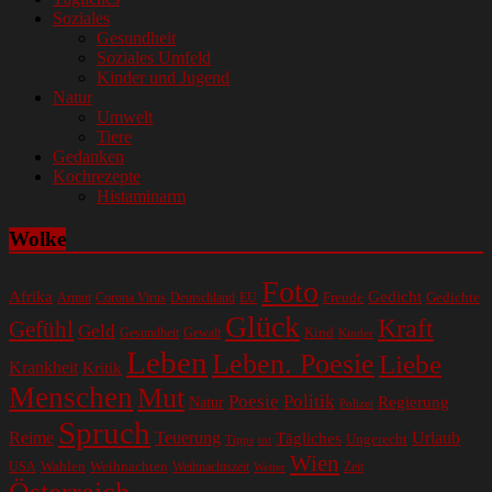
Soziales
Gesundheit
Soziales Umfeld
Kinder und Jugend
Natur
Umwelt
Tiere
Gedanken
Kochrezepte
Histaminarm
Wolke
Foto
Gedicht
Afrika
Gedichte
EU
Freude
Armut
Corona Virus
Deutschland
Glück
Kraft
Gefühl
Geld
Kind
Gesundheit
Gewalt
Kinder
Leben
Leben. Poesie
Liebe
Krankheit
Kritik
Menschen
Mut
Poesie
Politik
Regierung
Natur
Polizei
Spruch
Reime
Teuerung
Urlaub
Tägliches
Ungerecht
Tipps
tot
Wien
Wahlen
Weihnachten
USA
Weihnachtszeit
Zeit
Wetter