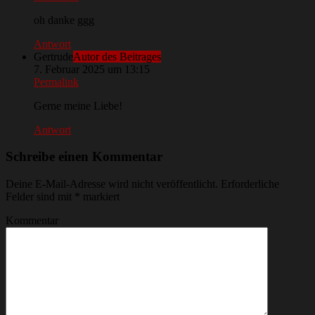
oh danke ggg
Antwort
Gertrude
Autor des Beitrages
7. Februar 2025 um 13:15
Permalink
Gerne meine Liebe!
Antwort
Schreibe einen Kommentar
Deine E-Mail-Adresse wird nicht veröffentlicht.
Erforderliche
Felder sind mit
*
markiert
Kommentar