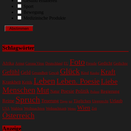
Gesund ernäheren
Sport
Bewegung
Medizinische Produkte
Schlagwörter
Foto
Gedicht
Afrika
Gedichte
EU
Freude
Armut
Corona Virus
Deutschland
Glück
Kraft
Gefühl
Geld
Kind
Gesundheit
Gewalt
Kinder
Leben
Leben. Poesie
Liebe
Krankheit
Kritik
Menschen
Mut
Poesie
Politik
Regierung
Natur
Polizei
Spruch
Reime
Teuerung
Urlaub
Tägliches
Ungerecht
Tipps
tot
Wien
Wahlen
Weihnachten
USA
Weihnachtszeit
Zeit
Wetter
Österreich
Anzeige