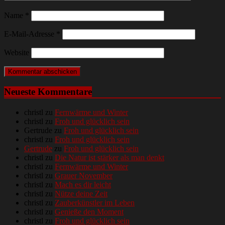
Name
*
E-Mail-Adresse
*
Website
Neueste Kommentare
christl
zu
Fernwärme und Winter
christl
zu
Froh und glücklich sein
Gertrude
zu
Froh und glücklich sein
christl
zu
Froh und glücklich sein
Gertrude
zu
Froh und glücklich sein
christl
zu
Die Natur ist stärker als man denkt
christl
zu
Fernwärme und Winter
christl
zu
Grauer November
christl
zu
Mach es dir leicht
christl
zu
Nütze deine Zeit
christl
zu
Zauberkünstler im Leben
christl
zu
Genieße den Moment
christl
zu
Froh und glücklich sein