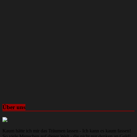
Über uns
Kaum hätte ich mir das Träumen lassen - Ich kann es kaum fassen!
So viele Menschen auf dieser Welt - die nicht nur denken an Geld!