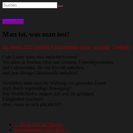
Gesundheit
Man ist, was man isst!
24. Januar 2025
Gertrude
6 Kommentare
essen
,
gesundes
,
Tägliches
Gute Laune kann man tatsächlich essen!
Vor allem in frischen Obst und Gemüse, Getreideprodukten
und Lebensmittel, die viel Eiweiß enthalten,
sind jede Menge Glücksstoffe enthalten!
Verstärken kann man die Wirkung von gesunden Essen
noch durch regelmäßige Bewegung!
Das Wohlbefinden steigert sich und die geistigen
Fähigkeiten wachsen!
Also, essen sie sich glücklich!!!
←
Freue dich auf Morgen
Bescheidenheit und Glück
→