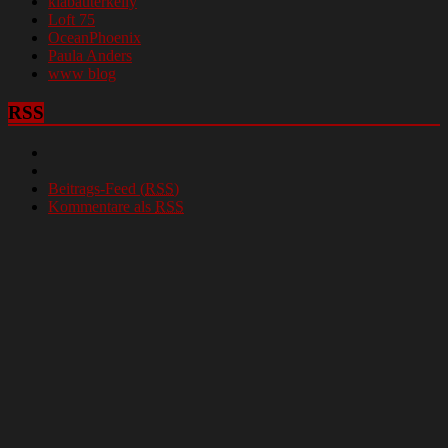
klabauterkelly
Loft 75
OceanPhoenix
Paula Anders
www blog
RSS
Beitrags-Feed (
RSS
)
Kommentare als
RSS