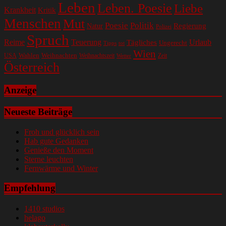
Leben
Leben. Poesie
Liebe
Krankheit
Kritik
Menschen
Mut
Poesie
Politik
Regierung
Natur
Polizei
Spruch
Reime
Teuerung
Urlaub
Tägliches
Ungerecht
Tipps
tot
Wien
Wahlen
Weihnachten
USA
Weihnachtszeit
Zeit
Wetter
Österreich
Anzeige
Neueste Beiträge
Froh und glücklich sein
Hab gute Gedanken
Genieße den Moment
Sterne leuchten
Fernwärme und Winter
Empfehlung
1410 studios
helago