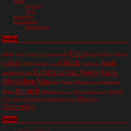
Natur
Umwelt
Tiere
Gedanken
Kochrezepte
Histaminarm
Wolke
Foto
Gedicht
Afrika
Gedichte
EU
Freude
Armut
Corona Virus
Deutschland
Glück
Kraft
Gefühl
Geld
Kind
Gesundheit
Gewalt
Kinder
Leben
Leben. Poesie
Liebe
Krankheit
Kritik
Menschen
Mut
Poesie
Politik
Regierung
Natur
Polizei
Spruch
Reime
Teuerung
Urlaub
Tägliches
Ungerecht
Tipps
tot
Wien
Wahlen
Weihnachten
USA
Weihnachtszeit
Zeit
Wetter
Österreich
Seiten