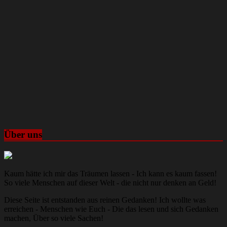
Über uns
Kaum hätte ich mir das Träumen lassen - Ich kann es kaum fassen!
So viele Menschen auf dieser Welt - die nicht nur denken an Geld!
Diese Seite ist entstanden aus reinen Gedanken! Ich wollte was
erreichen - Menschen wie Euch - Die das lesen und sich Gedanken
machen, Über so viele Sachen!