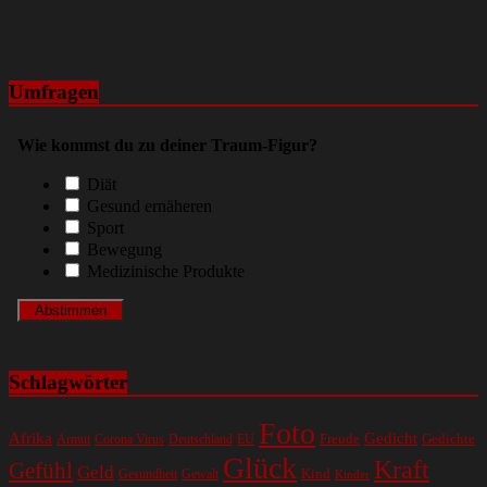
Umfragen
Wie kommst du zu deiner Traum-Figur?
Diät
Gesund ernäheren
Sport
Bewegung
Medizinische Produkte
Schlagwörter
Foto
Gedicht
Afrika
Gedichte
EU
Freude
Armut
Corona Virus
Deutschland
Glück
Kraft
Gefühl
Geld
Kind
Gesundheit
Gewalt
Kinder