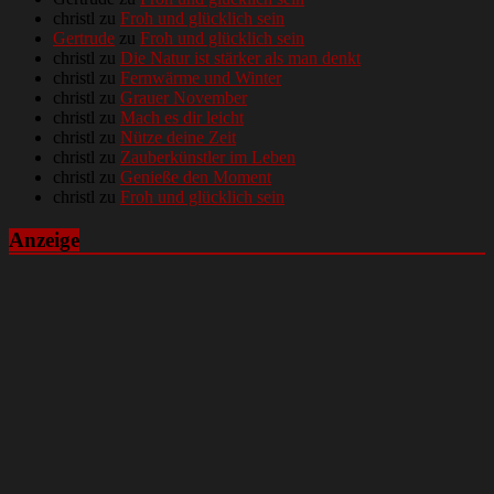
christl
zu
Froh und glücklich sein
Gertrude
zu
Froh und glücklich sein
christl
zu
Die Natur ist stärker als man denkt
christl
zu
Fernwärme und Winter
christl
zu
Grauer November
christl
zu
Mach es dir leicht
christl
zu
Nütze deine Zeit
christl
zu
Zauberkünstler im Leben
christl
zu
Genieße den Moment
christl
zu
Froh und glücklich sein
Anzeige