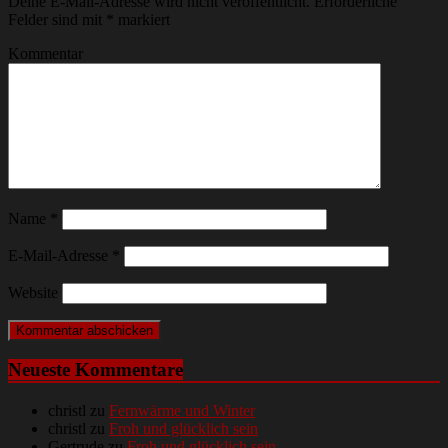
Deine E-Mail-Adresse wird nicht veröffentlicht.
Erforderliche
Felder sind mit
*
markiert
Kommentar
Name
*
E-Mail-Adresse
*
Website
Neueste Kommentare
christl
zu
Fernwärme und Winter
christl
zu
Froh und glücklich sein
Gertrude
zu
Froh und glücklich sein