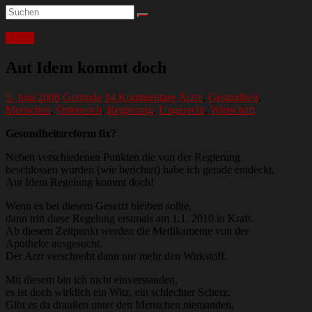
Politik
Aut Idem kommt doch
5. Juni 2008
Gertrude
14 Kommentare
Ärzte
,
Gesundheit
,
Menschen
,
Österreich
,
Regierung
,
Ungerecht
,
Wirtschaft
Gesundheitsreform fix?
Neben verschiedenen Punkten die von der Regierung
beschlossen wurden (wie berichtet) habe ich gerade entdeckt,
Aut Idem Regelung kommt doch!
Wenn es bei diesem Gesetzt bleiben sollte,
dann tritt diese Regelung erstmals am 1.1. 2010 in Kraft.
Ab diesem Zeitpunkt werden die Medikamente von der
Apotheke ausgesucht.
Der Arzt verschreibt dann nur mehr den Wirkstoff.
Mit diesem bin ich nicht einverstanden,
es ist doch wirklich ein Witz, ein schlechter Scherz.
Gibt es da draußen unter den Menschen niemanden,