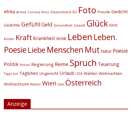
Foto
Afrika
Gedicht
EU
Freude
Armut
Corona Virus
Deutschland
Glück
Gefühl
Geld
Gedichte
Kind
Gesundheit
Gewalt
Leben
Leben.
Kraft
Krankheit
Kritik
Kinder
Menschen
Poesie
Mut
Liebe
Poesie
Natur
Spruch
Politik
Reime
Teuerung
Regierung
Polizei
Urlaub
Tägliches
Ungerecht
Wahlen
Weihnachten
USA
Tipps
tot
Österreich
Wien
Weihnachtszeit
Zeit
Wetter
Anzeige