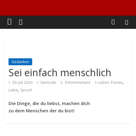
Gedanken
Sei einfach menschlich
,
20. Juli 2024
Gertrude
0 Kommentare
Leben. Poesie
,
Liebe
Spruch
Die Dinge, die du liebst, machen dich
zu dem Menschen der du bist!