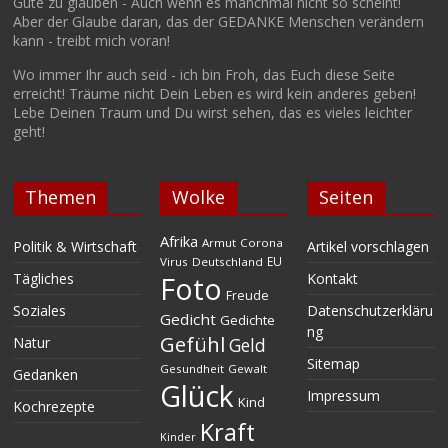
Gute zu glauben - Auch wenn es manchmal nicht so scheint!
Aber der Glaube daran, das der GEDANKE Menschen verändern
kann - treibt mich voran!
Wo immer Ihr auch seid - ich bin Froh, das Euch diese Seite
erreicht! Träume nicht Dein Leben es wird kein anderes geben!
Lebe Deinen Traum und Du wirst sehen, das es vieles leichter
geht!
Themen
Wolke
Seiten
Afrika
Armut
Corona
Politik & Wirtschaft
Artikel vorschlagen
EU
Virus
Deutschland
Tägliches
Kontakt
Foto
Freude
Soziales
Datenschutzerkläru
Gedicht
Gedichte
ng
Gefühl
Natur
Geld
Sitemap
Gesundheit
Gewalt
Gedanken
Glück
Impressum
Kind
Kochrezepte
Kraft
Kinder