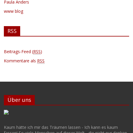
Paula Anders
www blog
RSS
Beitrags-Feed (
RSS
)
Kommentare als
RSS
Über uns
Kaum hätte ich mir das Träumen lassen - Ich kann es kaum
fassen! So viele Menschen auf dieser Welt - die nicht nur denken