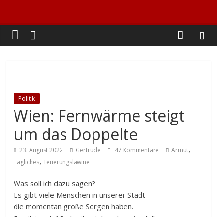
Politik
Wien: Fernwärme steigt
um das Doppelte
,
23. August 2022
Gertrude
47 Kommentare
Armut
,
Tägliches
Teuerungslawine
Was soll ich dazu sagen?
Es gibt viele Menschen in unserer Stadt
die momentan große Sorgen haben.