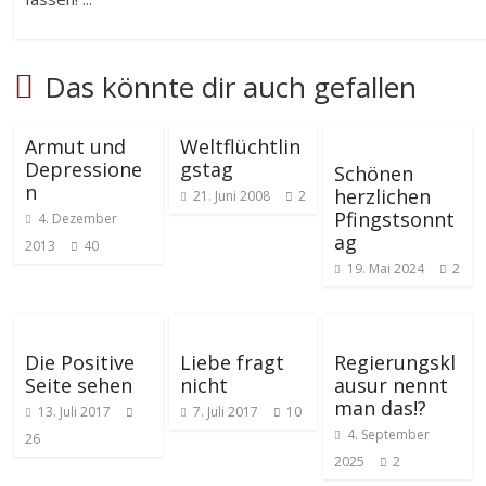
Das könnte dir auch gefallen
Armut und
Weltflüchtlin
Depressione
gstag
Schönen
n
herzlichen
21. Juni 2008
2
Pfingstsonnt
4. Dezember
ag
2013
40
19. Mai 2024
2
Die Positive
Liebe fragt
Regierungskl
Seite sehen
nicht
ausur nennt
man das!?
13. Juli 2017
7. Juli 2017
10
4. September
26
2025
2