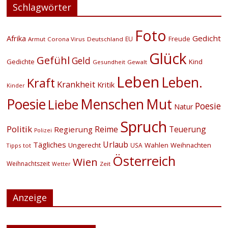
Schlagwörter
Foto
Afrika
Gedicht
EU
Freude
Armut
Corona Virus
Deutschland
Glück
Gefühl
Geld
Gedichte
Kind
Gesundheit
Gewalt
Leben
Leben.
Kraft
Krankheit
Kritik
Kinder
Menschen
Poesie
Mut
Liebe
Poesie
Natur
Spruch
Politik
Reime
Teuerung
Regierung
Polizei
Urlaub
Tägliches
Ungerecht
Wahlen
Weihnachten
USA
Tipps
tot
Österreich
Wien
Weihnachtszeit
Zeit
Wetter
Anzeige