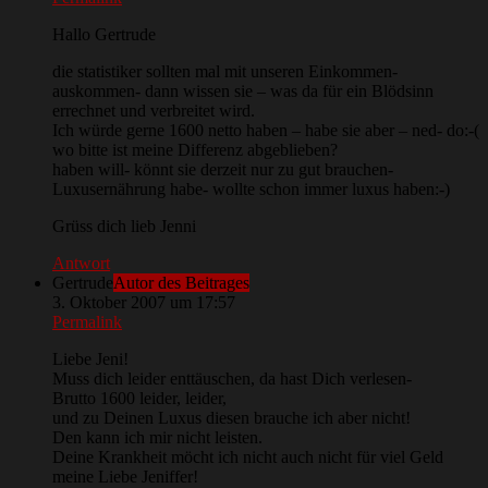
Hallo Gertrude
die statistiker sollten mal mit unseren Einkommen-
auskommen- dann wissen sie – was da für ein Blödsinn
errechnet und verbreitet wird.
Ich würde gerne 1600 netto haben – habe sie aber – ned- do:-(
wo bitte ist meine Differenz abgeblieben?
haben will- könnt sie derzeit nur zu gut brauchen-
Luxusernährung habe- wollte schon immer luxus haben:-)
Grüss dich lieb Jenni
Antwort
Gertrude
Autor des Beitrages
3. Oktober 2007 um 17:57
Permalink
Liebe Jeni!
Muss dich leider enttäuschen, da hast Dich verlesen-
Brutto 1600 leider, leider,
und zu Deinen Luxus diesen brauche ich aber nicht!
Den kann ich mir nicht leisten.
Deine Krankheit möcht ich nicht auch nicht für viel Geld
meine Liebe Jeniffer!