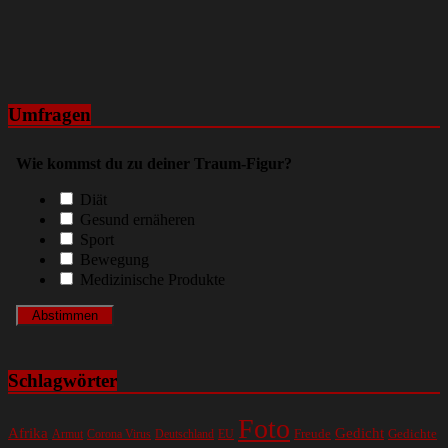
Umfragen
Wie kommst du zu deiner Traum-Figur?
Diät
Gesund ernäheren
Sport
Bewegung
Medizinische Produkte
Schlagwörter
Foto
Gedicht
Afrika
Gedichte
EU
Freude
Armut
Corona Virus
Deutschland