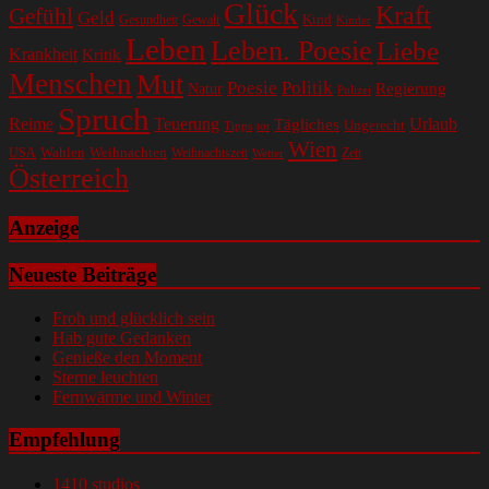
Glück
Kraft
Gefühl
Geld
Kind
Gesundheit
Gewalt
Kinder
Leben
Leben. Poesie
Liebe
Krankheit
Kritik
Menschen
Mut
Poesie
Politik
Regierung
Natur
Polizei
Spruch
Reime
Teuerung
Urlaub
Tägliches
Ungerecht
Tipps
tot
Wien
Wahlen
Weihnachten
USA
Weihnachtszeit
Zeit
Wetter
Österreich
Anzeige
Neueste Beiträge
Froh und glücklich sein
Hab gute Gedanken
Genieße den Moment
Sterne leuchten
Fernwärme und Winter
Empfehlung
1410 studios