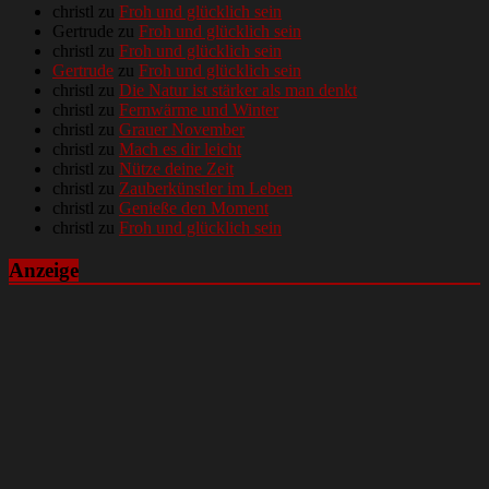
christl
zu
Froh und glücklich sein
Gertrude
zu
Froh und glücklich sein
christl
zu
Froh und glücklich sein
Gertrude
zu
Froh und glücklich sein
christl
zu
Die Natur ist stärker als man denkt
christl
zu
Fernwärme und Winter
christl
zu
Grauer November
christl
zu
Mach es dir leicht
christl
zu
Nütze deine Zeit
christl
zu
Zauberkünstler im Leben
christl
zu
Genieße den Moment
christl
zu
Froh und glücklich sein
Anzeige