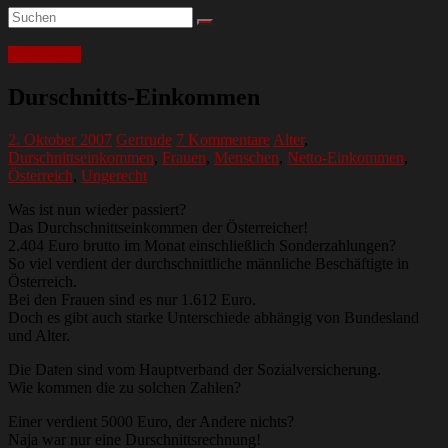
Arbeitswelt
Durschnitts-Einkommen
2. Oktober 2007
Gertrude
7 Kommentare
Alter
,
Durschnittseinkommen
,
Frauen
,
Menschen
,
Netto-Einkommen
,
Österreich
,
Ungerecht
Was ist nun wieder passiert?
Das Durchschnittseinkommen der Österreicher!
2.404 Euro brutto im Monat einschließlich Sonderzahlungen?
So viel verdient der durchschnittliche männliche Beschäftigte in
Österreich.
Bei den Frauen sind es nur 1.612 Euro.
Doch es gibt auch starke Unterschiede abhängig von Bundesland
und Alter.
Die Daten sind vom Hauptverband der Sozialversicherung.
Wie kommen die zu solchen Zahlen?
Einer verdient 5000 Euro, der Andere nichts?
Naja war nur eine Durschnittsrechnung!