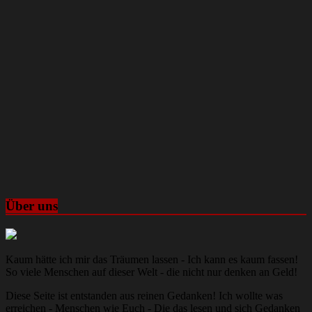
Über uns
Kaum hätte ich mir das Träumen lassen - Ich kann es kaum fassen!
So viele Menschen auf dieser Welt - die nicht nur denken an Geld!
Diese Seite ist entstanden aus reinen Gedanken! Ich wollte was
erreichen - Menschen wie Euch - Die das lesen und sich Gedanken