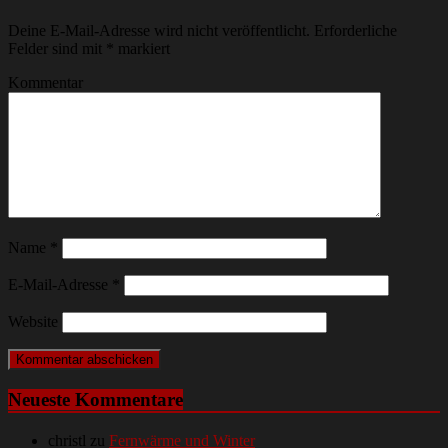
Deine E-Mail-Adresse wird nicht veröffentlicht.
Erforderliche
Felder sind mit
*
markiert
Kommentar
Name
*
E-Mail-Adresse
*
Website
Neueste Kommentare
christl
zu
Fernwärme und Winter