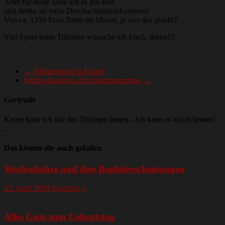
Aber für heute lasse ich es gut sein
und denke an mein Durchschnittseinkommen!
Von ca. 1250 Euro Netto im Monat, ja wer das glaubt?
Viel Spass beim Träumen wünsche ich Euch, Ihnen!!!
←
Hühnerbrust in Kruste
Kürbis-Karotten-Zuchinicremesuppe
→
Gertrude
Kaum hätte ich mir das Träumen lassen - Ich kann es kaum fassen!
...
Das könnte dir auch gefallen
Wechseljahre und ihre Begleiterscheinungen
23. April 2009
Gertrude
1
Alles Gute zum Geburtstag