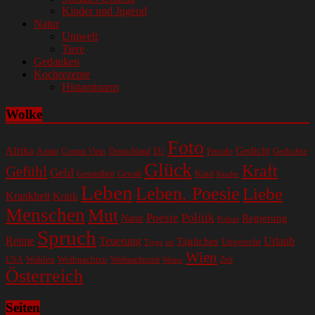
Kinder und Jugend
Natur
Umwelt
Tiere
Gedanken
Kochrezepte
Histaminarm
Wolke
Foto
Gedicht
Afrika
Gedichte
EU
Freude
Armut
Corona Virus
Deutschland
Glück
Kraft
Gefühl
Geld
Kind
Gesundheit
Gewalt
Kinder
Leben
Leben. Poesie
Liebe
Krankheit
Kritik
Menschen
Mut
Poesie
Politik
Regierung
Natur
Polizei
Spruch
Reime
Teuerung
Urlaub
Tägliches
Ungerecht
Tipps
tot
Wien
Wahlen
Weihnachten
USA
Weihnachtszeit
Zeit
Wetter
Österreich
Seiten