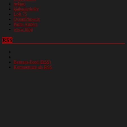
helago
klabauterkelly
Loft 75
OceanPhoenix
Paula Anders
www blog
RSS
Beitrags-Feed (
RSS
)
Kommentare als
RSS