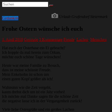
Urlaub Grafendorf Steiermark
Gedanken
Frohe Ostern wünsche ich euch
1. April 2018
Gertrude
3 Kommentare
Freude
,
Lachen
,
Menschen
Hat euch der Osterhase ein Ei gebracht?
Ich hopple da mal herein zum Orkan,
möchte euch schöne Tage wünschen!
Heute war meine Familie zu Besuch,
dass ist meine schönste Freude.
Mein Enkelsohn ist schon um
einen guten Kopf größer als ich!
Wahnsinn wie die Zeit vergeht,
kaum drehst dich um ist ein Jahr vorbei!
Ich möchte mal Danke sagen für die schöne Zeit
die negative lasse ich in der Vergangenheit zurück!
Viele liebe Ostergrüße und ein großes Lachen