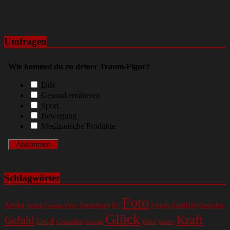
Umfragen
Wie kommst du zu deiner Traum-Figur?
Diät
Gesund ernäheren
Sport
Bewegung
Medizinische Produkte
Schlagwörter
Foto
Gedicht
Afrika
Gedichte
EU
Freude
Armut
Corona Virus
Deutschland
Glück
Kraft
Gefühl
Geld
Kind
Gesundheit
Gewalt
Kinder