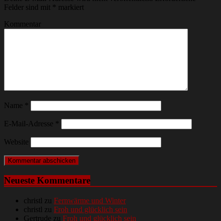
Felder sind mit
*
markiert
Kommentar
Name
*
E-Mail-Adresse
*
Website
Neueste Kommentare
christl
zu
Fernwärme und Winter
christl
zu
Froh und glücklich sein
Gertrude
zu
Froh und glücklich sein