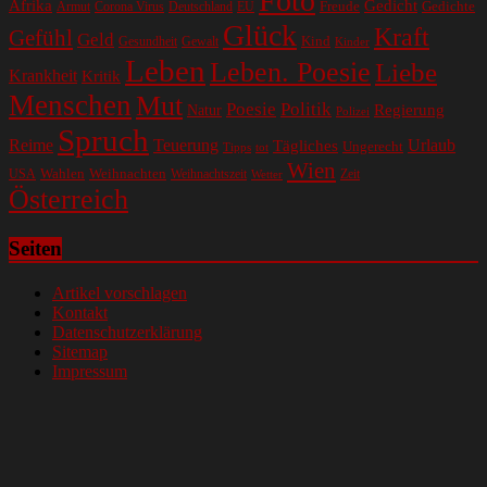
Foto
Gedicht
Afrika
Gedichte
EU
Freude
Armut
Corona Virus
Deutschland
Glück
Kraft
Gefühl
Geld
Kind
Gesundheit
Gewalt
Kinder
Leben
Leben. Poesie
Liebe
Krankheit
Kritik
Menschen
Mut
Poesie
Politik
Regierung
Natur
Polizei
Spruch
Reime
Teuerung
Urlaub
Tägliches
Ungerecht
Tipps
tot
Wien
Wahlen
Weihnachten
USA
Weihnachtszeit
Zeit
Wetter
Österreich
Seiten
Artikel vorschlagen
Kontakt
Datenschutzerklärung
Sitemap
Impressum