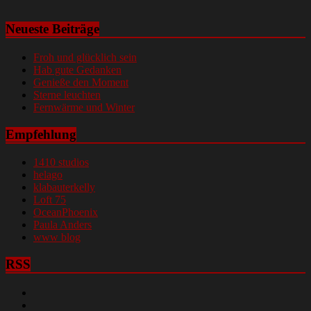
Neueste Beiträge
Froh und glücklich sein
Hab gute Gedanken
Genieße den Moment
Sterne leuchten
Fernwärme und Winter
Empfehlung
1410 studios
helago
klabauterkelly
Loft 75
OceanPhoenix
Paula Anders
www blog
RSS