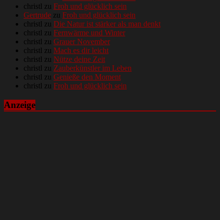
christl
zu
Froh und glücklich sein
Gertrude
zu
Froh und glücklich sein
christl
zu
Die Natur ist stärker als man denkt
christl
zu
Fernwärme und Winter
christl
zu
Grauer November
christl
zu
Mach es dir leicht
christl
zu
Nütze deine Zeit
christl
zu
Zauberkünstler im Leben
christl
zu
Genieße den Moment
christl
zu
Froh und glücklich sein
Anzeige