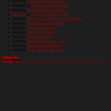
christl
zu
Froh und glücklich sein
Gertrude
zu
Froh und glücklich sein
christl
zu
Froh und glücklich sein
Gertrude
zu
Froh und glücklich sein
christl
zu
Die Natur ist stärker als man denkt
christl
zu
Fernwärme und Winter
christl
zu
Grauer November
christl
zu
Mach es dir leicht
christl
zu
Nütze deine Zeit
christl
zu
Zauberkünstler im Leben
christl
zu
Genieße den Moment
christl
zu
Froh und glücklich sein
Anzeige