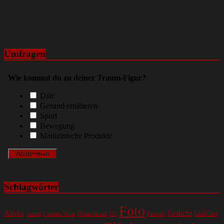
Umfragen
Wie kommst du zu deiner Traum-Figur?
Diät
Gesund ernäheren
Sport
Bewegung
Medizinische Produkte
Schlagwörter
Foto
Gedicht
Afrika
Gedichte
EU
Freude
Armut
Corona Virus
Deutschland