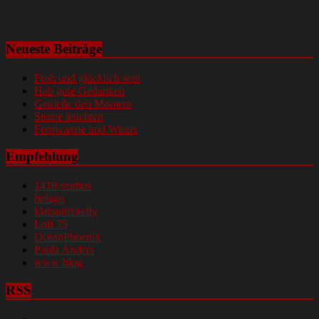
Neueste Beiträge
Froh und glücklich sein
Hab gute Gedanken
Genieße den Moment
Sterne leuchten
Fernwärme und Winter
Empfehlung
1410 studios
helago
klabauterkelly
Loft 75
OceanPhoenix
Paula Anders
www blog
RSS