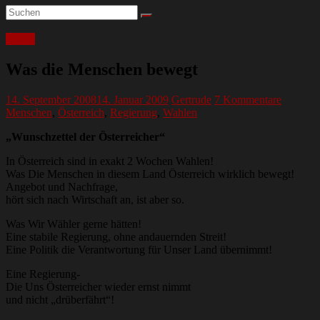
Politik
Was die Menschen bewegt
14. September 2008
14. Januar 2009
Gertrude
7 Kommentare
Menschen
,
Österreich
,
Regierung
,
Wahlen
„Wunschzettel der Österreicher“
In Österreich sind in exakt 2 Wochen Wahlen!
Was Die Menschen in diesem Land Österreich wirklich bewegt!
Angebot und Nachfrage,
hört sich nach Wirtschaft an, ist aber so.
Was Wir Wähler gerne hätten!
Eine stabile Regierung, ohne andauernden Streit!
Eine Politik die Verantwortung für Unser Land übernimmt!
Eine Regierung-
Die Uns Österreicher wieder ernst nimmt
und nicht „drüberfährt“!