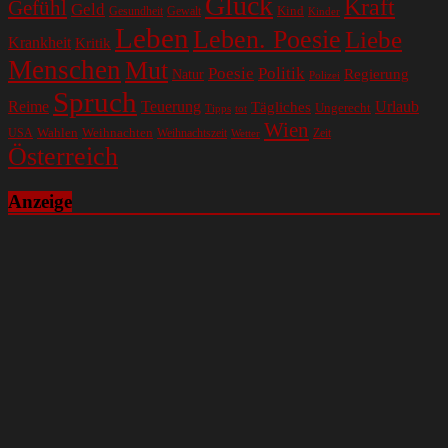
Glück
Kraft
Gefühl
Geld
Kind
Gesundheit
Gewalt
Kinder
Leben
Leben. Poesie
Liebe
Krankheit
Kritik
Menschen
Mut
Poesie
Politik
Regierung
Natur
Polizei
Spruch
Reime
Teuerung
Urlaub
Tägliches
Ungerecht
Tipps
tot
Wien
Wahlen
Weihnachten
USA
Weihnachtszeit
Zeit
Wetter
Österreich
Anzeige