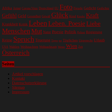
Foto
Gedicht
Afrika
Gedichte
EU
Freude
Armut
Corona Virus
Deutschland
Glück
Kraft
Gefühl
Geld
Kind
Gesundheit
Gewalt
Kinder
Leben
Leben. Poesie
Liebe
Krankheit
Kritik
Menschen
Mut
Poesie
Politik
Regierung
Natur
Polizei
Spruch
Reime
Teuerung
Urlaub
Tägliches
Ungerecht
Tipps
tot
Wien
Wahlen
Weihnachten
USA
Weihnachtszeit
Zeit
Wetter
Österreich
Seiten
Artikel vorschlagen
Kontakt
Datenschutzerklärung
Sitemap
Impressum