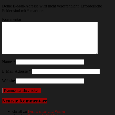
Deine E-Mail-Adresse wird nicht veröffentlicht.
Erforderliche
Felder sind mit
*
markiert
Kommentar
Name
*
E-Mail-Adresse
*
Website
Neueste Kommentare
christl
zu
Fernwärme und Winter