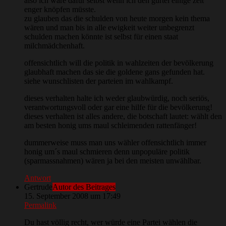
also ich wäre dafür selbst wenn ich den gürtel einige zeit
enger knöpfen müsste.
zu glauben das die schulden von heute morgen kein thema
wären und man bis in alle ewigkeit weiter unbegrenzt
schulden machen könnte ist selbst für einen staat
milchmädchenhaft.
offensichtlich will die politik in wahlzeiten der bevölkerung
glaubhaft machen das sie die goldene gans gefunden hat.
siehe wunschlisten der parteien im wahlkampf.
dieses verhalten halte ich weder glaubwürdig, noch seriös,
verantwortungsvoll oder gar eine hilfe für die bevölkerung!
dieses verhalten ist alles andere, die botschaft lautet: wählt den
am besten honig ums maul schleimenden rattenfänger!
dummerweise muss man uns wähler offensichtlich immer
honig um´s maul schmieren denn unpopuläre politik
(sparmassnahmen) wären ja bei den meisten unwählbar.
Antwort
Gertrude
Autor des Beitrages
15. September 2008 um 17:49
Permalink
Du hast völlig recht, wer würde eine Partei wählen die