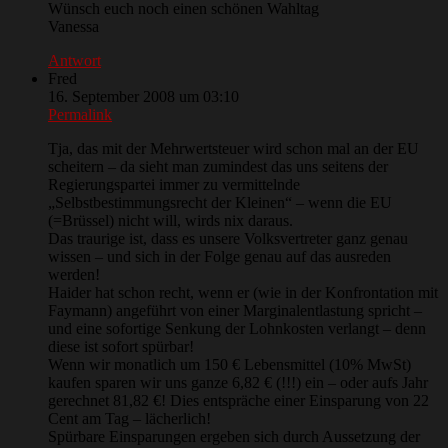
Wünsch euch noch einen schönen Wahltag
Vanessa
Antwort
Fred
16. September 2008 um 03:10
Permalink
Tja, das mit der Mehrwertsteuer wird schon mal an der EU
scheitern – da sieht man zumindest das uns seitens der
Regierungspartei immer zu vermittelnde
„Selbstbestimmungsrecht der Kleinen“ – wenn die EU
(=Brüssel) nicht will, wirds nix daraus.
Das traurige ist, dass es unsere Volksvertreter ganz genau
wissen – und sich in der Folge genau auf das ausreden
werden!
Haider hat schon recht, wenn er (wie in der Konfrontation mit
Faymann) angeführt von einer Marginalentlastung spricht –
und eine sofortige Senkung der Lohnkosten verlangt – denn
diese ist sofort spürbar!
Wenn wir monatlich um 150 € Lebensmittel (10% MwSt)
kaufen sparen wir uns ganze 6,82 € (!!!) ein – oder aufs Jahr
gerechnet 81,82 €! Dies entspräche einer Einsparung von 22
Cent am Tag – lächerlich!
Spürbare Einsparungen ergeben sich durch Aussetzung der