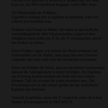
Für die ÖVP gibt das SCHWARZE Ressort nur 381 Mio.
Euro an, die SPÖ errechnete hingegen 9,463 Mrd. Euro.
Die Mathematik der Politiker:
Eigentlich erübrigt sich ja jeglicher Kommentar. Aber ich
schreib jetzt trotzdem was:
Politiker sind Klasse in Mathe. Sie haben es geschafft die
vernunftbegabteste aller Wissenschaften, aufgrund ihrer
Fähigkeit einem jeden ein X für ein O vorzumachen, durch
den Kakao zu ziehen.
Wenn Politker sagen: wir kürzen die Mehrwertsteuer auf
Lebensmittel um die Hälfte, dann liegt hier eine Division
zugrunde und man sollte sich die Ouotienten anschauen.
Kürzt der Politker die Mwst. (das ist eine kleine Geldsumme)
müssen die Alarmglocken in einem Schrillen. Als Ergebnis
der Kürzung kommt nämlich am Ende eine bei weitem
kleinere Zahl als erwartet für jeden einzelnen raus. Der
Erwartungswert ist also immer größer als das tatsächliche
Ergebnis der Division.
Vorsicht ist geboten, wenn der P. verspricht, einen eh schon
kleinen Erwartungswert zu DECKELN.