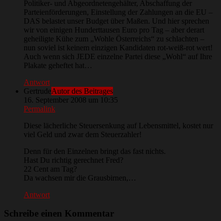
Politiker- und Abgeordnetengehälter, Abschaffung der
Parteienförderungen, Einstellung der Zahlungen an die EU –
DAS belastet unser Budget über Maßen. Und hier sprechen
wir von einigen Hunderttausen Euro pro Tag – aber derart
geheiligte Kühe zum „Wohle Österreichs“ zu schlachten –
nun soviel ist keinem einzigen Kandidaten rot-weiß-rot wert!
Auch wenn sich JEDE einzelne Partei diese „Wohl“ auf Ihre
Plakate geheftet hat…
Antwort
Gertrude
Autor des Beitrages
16. September 2008 um 10:35
Permalink
Diese lächerliche Steuersenkung auf Lebensmittel, kostet nur
viel Geld und zwar dem Steuerzahler!
Denn für den Einzelnen bringt das fast nichts.
Hast Du richtig gerechnet Fred?
22 Cent am Tag?
Da wachsen mir die Grausbirnen,…
Antwort
Schreibe einen Kommentar