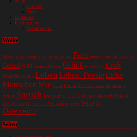
Natur
Umwelt
Tiere
Gedanken
Kochrezepte
Histaminarm
Wolke
Foto
Gedicht
Afrika
Gedichte
EU
Freude
Armut
Corona Virus
Deutschland
Glück
Kraft
Gefühl
Geld
Kind
Gesundheit
Gewalt
Kinder
Leben
Leben. Poesie
Liebe
Krankheit
Kritik
Menschen
Mut
Poesie
Politik
Regierung
Natur
Polizei
Spruch
Reime
Teuerung
Urlaub
Tägliches
Ungerecht
Tipps
tot
Wien
Wahlen
Weihnachten
USA
Weihnachtszeit
Zeit
Wetter
Österreich
Seiten
Artikel vorschlagen