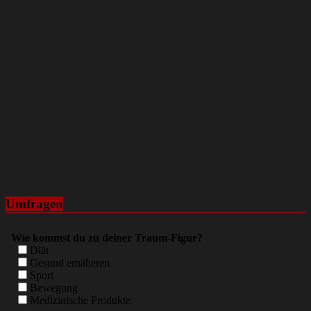
Umfragen
Wie kommst du zu deiner Traum-Figur?
Diät
Gesund ernäheren
Sport
Bewegung
Medizinische Produkte