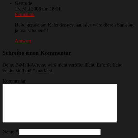
Gertrude
13. Mai 2008 um 18:01
Permalink
Habe gerade am Kalender geschaut das wäre diesen Samstag,
ja mal schauen!!!
Antwort
Schreibe einen Kommentar
Deine E-Mail-Adresse wird nicht veröffentlicht.
Erforderliche
Felder sind mit
*
markiert
Kommentar
Name
*