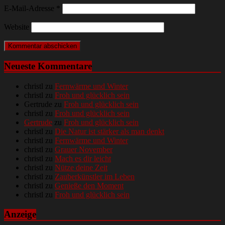
E-Mail-Adresse
*
Website
Neueste Kommentare
christl
zu
Fernwärme und Winter
christl
zu
Froh und glücklich sein
Gertrude
zu
Froh und glücklich sein
christl
zu
Froh und glücklich sein
Gertrude
zu
Froh und glücklich sein
christl
zu
Die Natur ist stärker als man denkt
christl
zu
Fernwärme und Winter
christl
zu
Grauer November
christl
zu
Mach es dir leicht
christl
zu
Nütze deine Zeit
christl
zu
Zauberkünstler im Leben
christl
zu
Genieße den Moment
christl
zu
Froh und glücklich sein
Anzeige