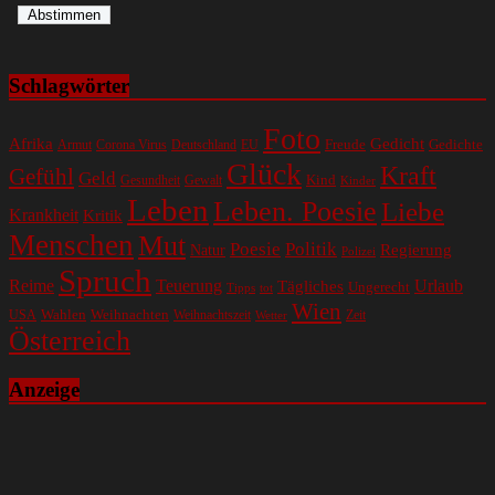
Schlagwörter
Foto
Gedicht
Afrika
Gedichte
EU
Freude
Armut
Corona Virus
Deutschland
Glück
Kraft
Gefühl
Geld
Kind
Gesundheit
Gewalt
Kinder
Leben
Leben. Poesie
Liebe
Krankheit
Kritik
Menschen
Mut
Poesie
Politik
Regierung
Natur
Polizei
Spruch
Reime
Teuerung
Urlaub
Tägliches
Ungerecht
Tipps
tot
Wien
Wahlen
Weihnachten
USA
Weihnachtszeit
Zeit
Wetter
Österreich
Anzeige