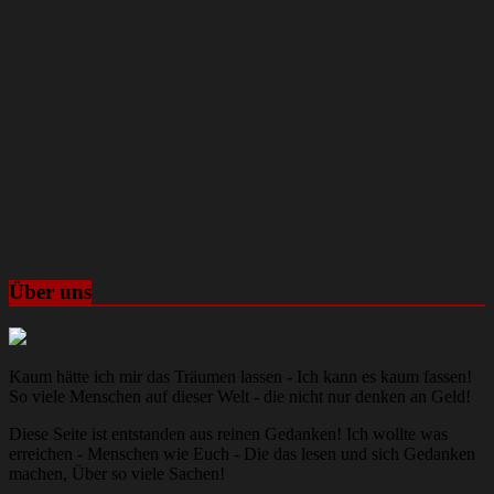
Über uns
Kaum hätte ich mir das Träumen lassen - Ich kann es kaum fassen!
So viele Menschen auf dieser Welt - die nicht nur denken an Geld!
Diese Seite ist entstanden aus reinen Gedanken! Ich wollte was
erreichen - Menschen wie Euch - Die das lesen und sich Gedanken
machen, Über so viele Sachen!