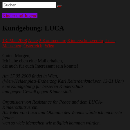
Kinder und Jugend
Kundgebung: LUCA
13. Mai 2008
Alice
2 Kommentare
Kinderschutzverein
,
Luca
,
Menschen
,
Österreich
,
Wien
Guten Morgen,
Ich habe eben eine Mail erhalten,
die auch für euch Interessant sein könnte!
Am 17.05 2008 findet in Wien,
(Wien-Heldenplatz-Erzherzog Karl Reiterdenkmal,von 13-21 Uhr)
eine Kundgebung für besseren Kinderschutz
und gegen Gewalt gegen Kinder statt.
Organisiert von Resistance for Peace und dem LUCA-
Kinderschutzverein.
Als Vater von Luca und Obmann des Vereins würde ich mich sehr
freuen
wen so viele Menschen wie möglich kommen würden.