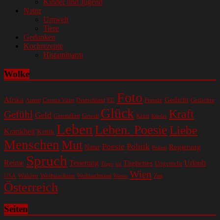
Kinder und Jugend
Natur
Umwelt
Tiere
Gedanken
Kochrezepte
Histaminarm
Wolke
Foto
Gedicht
Afrika
Gedichte
EU
Freude
Armut
Corona Virus
Deutschland
Glück
Kraft
Gefühl
Geld
Kind
Gesundheit
Gewalt
Kinder
Leben
Leben. Poesie
Liebe
Krankheit
Kritik
Menschen
Mut
Poesie
Politik
Regierung
Natur
Polizei
Spruch
Reime
Teuerung
Urlaub
Tägliches
Ungerecht
Tipps
tot
Wien
Wahlen
Weihnachten
USA
Weihnachtszeit
Zeit
Wetter
Österreich
Seiten