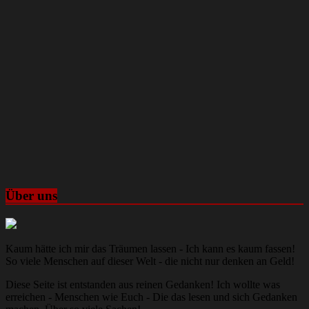
Über uns
Kaum hätte ich mir das Träumen lassen - Ich kann es kaum fassen!
So viele Menschen auf dieser Welt - die nicht nur denken an Geld!
Diese Seite ist entstanden aus reinen Gedanken! Ich wollte was
erreichen - Menschen wie Euch - Die das lesen und sich Gedanken