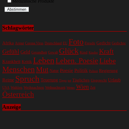
Medizinische Produkte
Schlagwörter
Foto
Gedicht
Afrika
Gedichte
EU
Freude
Armut
Corona Virus
Deutschland
Glück
Kraft
Gefühl
Geld
Kind
Gesundheit
Gewalt
Kinder
Leben
Leben. Poesie
Liebe
Krankheit
Kritik
Menschen
Mut
Poesie
Politik
Regierung
Natur
Polizei
Spruch
Reime
Teuerung
Urlaub
Tägliches
Ungerecht
Tipps
tot
Wien
Wahlen
Weihnachten
USA
Weihnachtszeit
Zeit
Wetter
Österreich
Anzeige