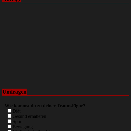
Umfragen
Wie kommst du zu deiner Traum-Figur?
Diät
Gesund ernäheren
Sport
Bewegung