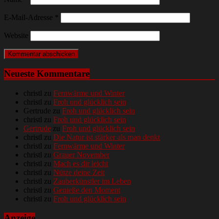
E-Mail-Adresse
*
Website
Neueste Kommentare
christl
zu
Fernwärme und Winter
christl
zu
Froh und glücklich sein
Gertrude
zu
Froh und glücklich sein
christl
zu
Froh und glücklich sein
Gertrude
zu
Froh und glücklich sein
christl
zu
Die Natur ist stärker als man denkt
christl
zu
Fernwärme und Winter
christl
zu
Grauer November
christl
zu
Mach es dir leicht
christl
zu
Nütze deine Zeit
christl
zu
Zauberkünstler im Leben
christl
zu
Genieße den Moment
christl
zu
Froh und glücklich sein
Anzeige