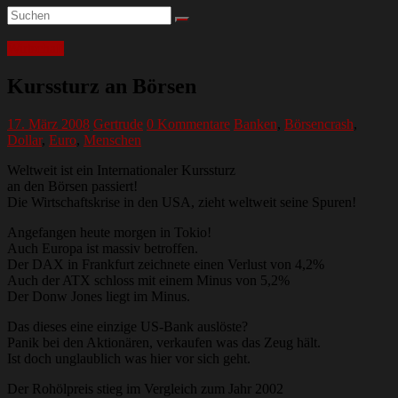
Wirtschaft
Kurssturz an Börsen
17. März 2008
Gertrude
0 Kommentare
Banken
,
Börsencrash
,
Dollar
,
Euro
,
Menschen
Weltweit ist ein Internationaler Kurssturz
an den Börsen passiert!
Die Wirtschaftskrise in den USA, zieht weltweit seine Spuren!
Angefangen heute morgen in Tokio!
Auch Europa ist massiv betroffen.
Der DAX in Frankfurt zeichnete einen Verlust von 4,2%
Auch der ATX schloss mit einem Minus von 5,2%
Der Donw Jones liegt im Minus.
Das dieses eine einzige US-Bank auslöste?
Panik bei den Aktionären, verkaufen was das Zeug hält.
Ist doch unglaublich was hier vor sich geht.
Der Rohölpreis stieg im Vergleich zum Jahr 2002