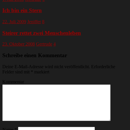
Ich bin ein Stern
22. Juli 2009
Jeniffer
8
Steirer rettet zwei Menschenleben
23. Oktober 2008
Gertrude
4
Schreibe einen Kommentar
Deine E-Mail-Adresse wird nicht veröffentlicht.
Erforderliche
Felder sind mit
*
markiert
Kommentar
Name
*