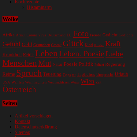
Kochrezepte
Histaminarm
Wolke
Foto
Gedicht
Afrika
Gedichte
EU
Freude
Armut
Corona Virus
Deutschland
Glück
Kraft
Gefühl
Geld
Kind
Gesundheit
Gewalt
Kinder
Leben
Leben. Poesie
Liebe
Krankheit
Kritik
Menschen
Mut
Poesie
Politik
Regierung
Natur
Polizei
Spruch
Reime
Teuerung
Urlaub
Tägliches
Ungerecht
Tipps
tot
Wien
Wahlen
Weihnachten
USA
Weihnachtszeit
Zeit
Wetter
Österreich
Seiten
Artikel vorschlagen
Kontakt
Datenschutzerklärung
Sitemap