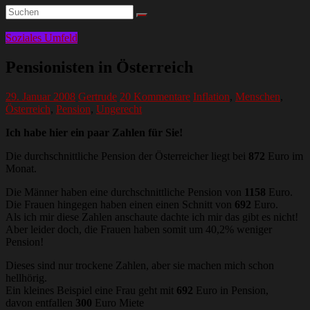
Soziales Umfeld
Pensionisten in Österreich
29. Januar 2008
Gertrude
20 Kommentare
Inflation
,
Menschen
,
Österreich
,
Pension
,
Ungerecht
Ich habe hier ein paar Zahlen für Sie!
Die durchschnittliche Pension der Österreicher liegt bei
872
Euro im
Monat.
Die Männer haben eine durchschnittliche Pension von
1158
Euro.
Die Frauen hingegen haben einen einen Schnitt von
692
Euro.
Als ich mir diese Zahlen anschaute dachte ich mir das gibt es nicht!
Aber leider doch, die Frauen haben somit um 40,2% weniger
Pension!
Dieses sind nur trockene Zahlen, aber sie machen mich schon
hellhörig.
Ein kleines Beispiel eine Frau geht mit
692
Euro in Pension,
davon entfallen
300
Euro Miete