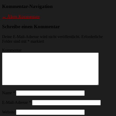
Kommentar-Navigation
← Ältere Kommentare
Schreibe einen Kommentar
Deine E-Mail-Adresse wird nicht veröffentlicht.
Erforderliche
Felder sind mit
*
markiert
Kommentar
Name
*
E-Mail-Adresse
*
Website