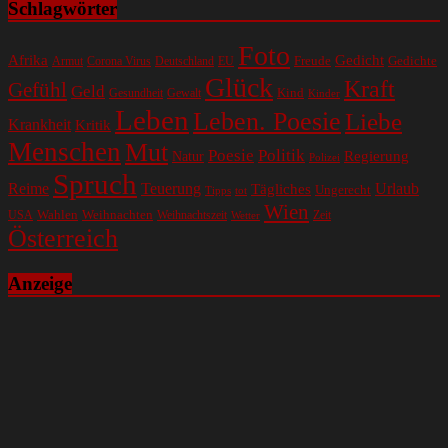
Schlagwörter
Foto
Gedicht
Afrika
Gedichte
EU
Freude
Armut
Corona Virus
Deutschland
Glück
Kraft
Gefühl
Geld
Kind
Gesundheit
Gewalt
Kinder
Leben
Leben. Poesie
Liebe
Krankheit
Kritik
Menschen
Mut
Poesie
Politik
Regierung
Natur
Polizei
Spruch
Reime
Teuerung
Urlaub
Tägliches
Ungerecht
Tipps
tot
Wien
Wahlen
Weihnachten
USA
Weihnachtszeit
Zeit
Wetter
Österreich
Anzeige