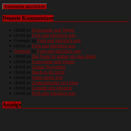
Neueste Kommentare
christl
zu
Fernwärme und Winter
christl
zu
Froh und glücklich sein
Gertrude
zu
Froh und glücklich sein
christl
zu
Froh und glücklich sein
Gertrude
zu
Froh und glücklich sein
christl
zu
Die Natur ist stärker als man denkt
christl
zu
Fernwärme und Winter
christl
zu
Grauer November
christl
zu
Mach es dir leicht
christl
zu
Nütze deine Zeit
christl
zu
Zauberkünstler im Leben
christl
zu
Genieße den Moment
christl
zu
Froh und glücklich sein
Anzeige