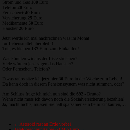
Strom und Gas
100
Euro
Telefon
20
Euro
Fernsehen+
40
Euro
Versicherung
25
Euro
Medikamente
50
Euro
Haustier
20
Euro
Jetzt werde ich mal nachrechnen was im Monat
für Lebensmittel überbleibt!
Toll, es bleiben
137
Euro zum Einkaufen!
Was könnten wir aus der Liste streichen?
Viele würden jetzt sagen das Haustier?
Oder Fernsehen, Telefon?
Etwas ratlos sitze ich jetzt hier
30
Euro in der Woche zum Leben!
Da kann doch in diesem Pensionssystem was nicht stimmen, oder?
Am Schluss frage ich mich nun sind die
692
.- Brutto?
Wenn nicht muss ich davon noch die Sozialversicherung bezahlen!
Ja, macht nichts, müssen Sie halt sparsamer sein beim Einkaufen,…
←
Asteroid rast an Erde vorbei
Telefonrechnung über 63 Mio Euro
→