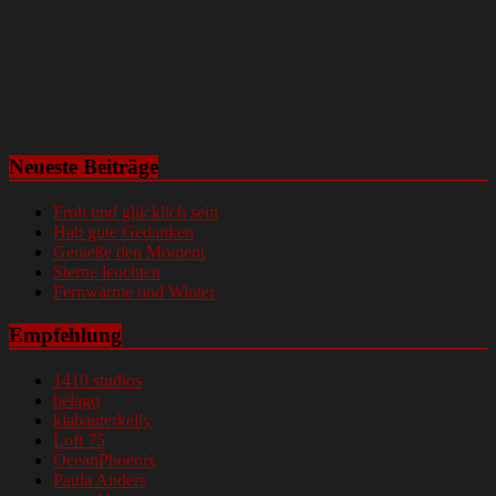
Neueste Beiträge
Froh und glücklich sein
Hab gute Gedanken
Genieße den Moment
Sterne leuchten
Fernwärme und Winter
Empfehlung
1410 studios
helago
klabauterkelly
Loft 75
OceanPhoenix
Paula Anders