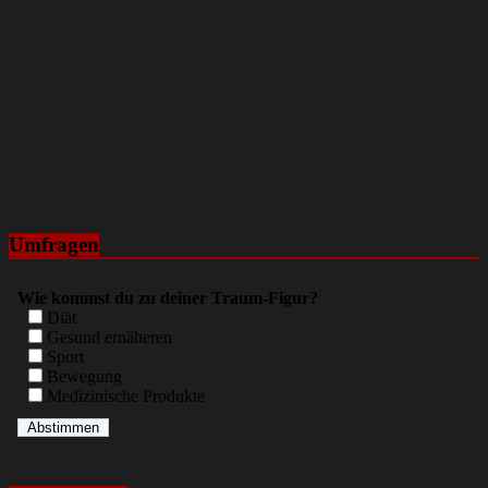
Umfragen
Wie kommst du zu deiner Traum-Figur?
Diät
Gesund ernäheren
Sport
Bewegung
Medizinische Produkte