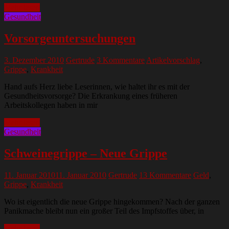
Mehr lesen
Gesundheit
Vorsorgeuntersuchungen
3. Dezember 2010
Gertrude
3 Kommentare
Artikelvorschlag
,
Grippe
,
Krankheit
Hand aufs Herz liebe Leserinnen, wie haltet ihr es mit der
Gesundheitsvorsorge? Die Erkrankung eines früheren
Arbeitskollegen haben in mir
Mehr lesen
Gesundheit
Schweinegrippe – Neue Grippe
11. Januar 2010
11. Januar 2010
Gertrude
13 Kommentare
Geld
,
Grippe
,
Krankheit
Wo ist eigentlich die neue Grippe hingekommen? Nach der ganzen
Panikmache bleibt nun ein großer Teil des Impfstoffes über, in
Mehr lesen