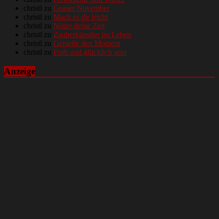
christl
zu
Grauer November
christl
zu
Mach es dir leicht
christl
zu
Nütze deine Zeit
christl
zu
Zauberkünstler im Leben
christl
zu
Genieße den Moment
christl
zu
Froh und glücklich sein
Anzeige