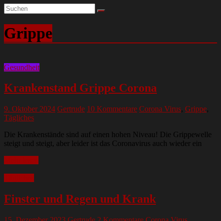
Grippe
Gesundheit
Krankenstand Grippe Corona
9. Oktober 2024
Gertrude
10 Kommentare
Corona Virus
,
Grippe
,
Tägliches
Die Krankenstände sind auf einen hohen Niveau! Die Grippewelle
steigt und steigt, aber leider ist das Coronavirus auch wieder ein
Mehr lesen
Tägliches
Finster und Regen und Krank
15. Dezember 2023
Gertrude
2 Kommentare
Corona Virus
,