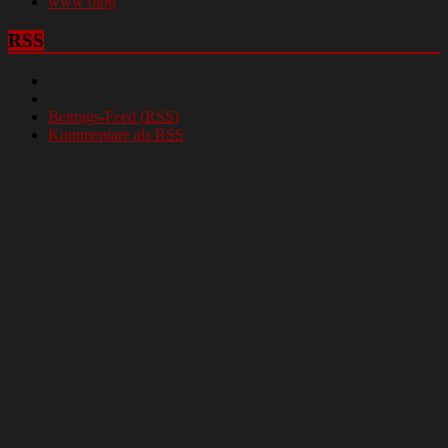
www blog
RSS
Beitrags-Feed (
RSS
)
Kommentare als
RSS