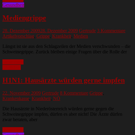
Gesundheit
Mediengrippe
28. Dezember 2009
28. Dezember 2009
Gertrude
3 Kommentare
Artikelvorschlag
,
Grippe
,
Krankheit
,
Medien
Längst ist sie aus den Schlagzeilen der Medien verschwunden – die
Schweinegrippe. Zurück bleiben einige Fragen über die Rolle der
Mehr lesen
Tägliches
H1N1: Hausärzte würden gerne impfen
22. November 2009
Gertrude
8 Kommentare
Grippe
,
Krankenkasse
,
Krankheit
,
NÖ
Die Hausärzte in Niederösterreich würden gerne gegen die
Schweinegrippe impfen, dürfen es aber nicht! Die Ärzte dürfen
zwar beraten, aber
Mehr lesen