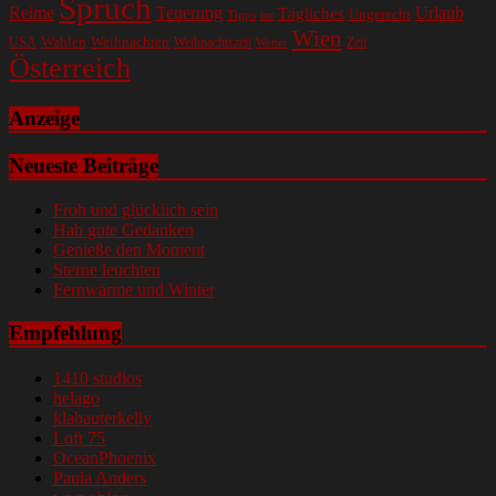
Spruch
Reime
Teuerung
Urlaub
Tägliches
Ungerecht
Tipps
tot
Wien
Wahlen
Weihnachten
USA
Weihnachtszeit
Zeit
Wetter
Österreich
Anzeige
Neueste Beiträge
Froh und glücklich sein
Hab gute Gedanken
Genieße den Moment
Sterne leuchten
Fernwärme und Winter
Empfehlung
1410 studios
helago
klabauterkelly
Loft 75
OceanPhoenix
Paula Anders