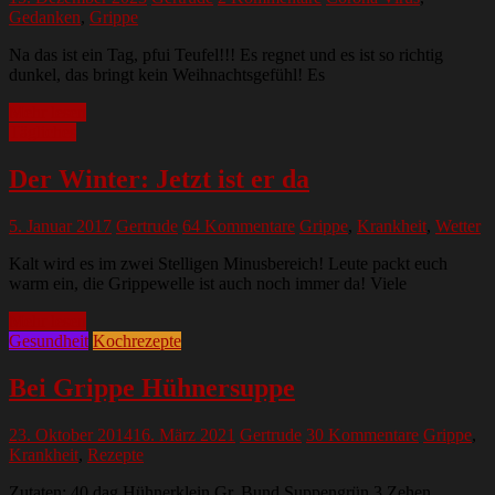
Gedanken
,
Grippe
Na das ist ein Tag, pfui Teufel!!! Es regnet und es ist so richtig
dunkel, das bringt kein Weihnachtsgefühl! Es
Mehr lesen
Tägliches
Der Winter: Jetzt ist er da
5. Januar 2017
Gertrude
64 Kommentare
Grippe
,
Krankheit
,
Wetter
Kalt wird es im zwei Stelligen Minusbereich! Leute packt euch
warm ein, die Grippewelle ist auch noch immer da! Viele
Mehr lesen
Gesundheit
Kochrezepte
Bei Grippe Hühnersuppe
23. Oktober 2014
16. März 2021
Gertrude
30 Kommentare
Grippe
,
Krankheit
,
Rezepte
Zutaten: 40 dag Hühnerklein Gr. Bund Suppengrün 3 Zehen