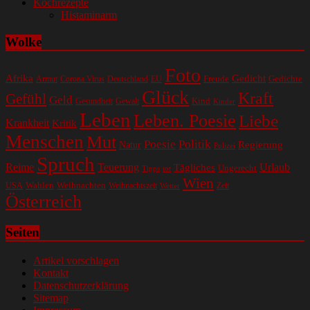
Kochrezepte
Histaminarm
Wolke
Foto
Gedicht
Afrika
Gedichte
EU
Freude
Armut
Corona Virus
Deutschland
Glück
Kraft
Gefühl
Geld
Kind
Gesundheit
Gewalt
Kinder
Leben
Leben. Poesie
Liebe
Krankheit
Kritik
Menschen
Mut
Poesie
Politik
Regierung
Natur
Polizei
Spruch
Reime
Teuerung
Urlaub
Tägliches
Ungerecht
Tipps
tot
Wien
Wahlen
Weihnachten
USA
Weihnachtszeit
Zeit
Wetter
Österreich
Seiten
Artikel vorschlagen
Kontakt
Datenschutzerklärung
Sitemap