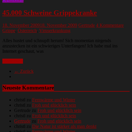
Gesundheit
45.000 Schweine Grippekranke
18. November 2009
18. November 2009
Gertrude
4 Kommentare
Grippe
,
Österreich
,
Viruserkrankung
Alles hustet und schnupft herum! Sich momentan nirgends
anzustecken ist ein schwieriges Unterfangen! Ich habe mal ins
Internet geschaut, was
Mehr lesen
← Zurück
Neueste Kommentare
christl
zu
Fernwärme und Winter
christl
zu
Froh und glücklich sein
Gertrude
zu
Froh und glücklich sein
christl
zu
Froh und glücklich sein
Gertrude
zu
Froh und glücklich sein
christl
zu
Die Natur ist stärker als man denkt
christl
zu
Fernwärme und Winter