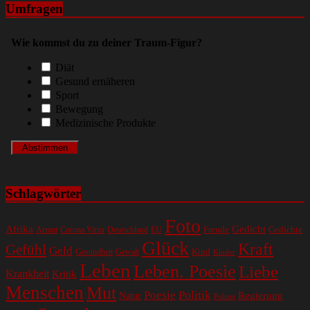
Umfragen
Wie kommst du zu deiner Traum-Figur?
Diät
Gesund ernäheren
Sport
Bewegung
Medizinische Produkte
Schlagwörter
Foto
Gedicht
Afrika
Gedichte
EU
Freude
Armut
Corona Virus
Deutschland
Glück
Kraft
Gefühl
Geld
Kind
Gesundheit
Gewalt
Kinder
Leben
Leben. Poesie
Liebe
Krankheit
Kritik
Menschen
Mut
Poesie
Politik
Regierung
Natur
Polizei