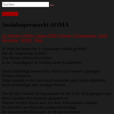
Wirtschaft
Sozialsupermarkt-SOMA
16. Oktober 2008
14. Januar 2009
Gertrude
2 Kommentare
Armut
,
Menschen
,
SOMA
,
Wien
In Wien hat heute den 3. Sozialsuper-Markt geöffnet!
Mit der Abkürzung SOMA!
Das Wiener Hilfswerk eröffnet
in der Neustiftgasse in Neubau einen Sozialmarkt.
Sozial Bedürftige können hier Waren zu besonders günstigen
Preisen einkaufen.
Dabei handelt es sich um falsch verpackte oder falsch etikettierte,
leicht beschädigte oder sonstige Waren!
Die für den Verkauf im Supermarkt um die Ecke nicht geeignet sind,
deren Qualität aber dennoch garantiert ist.
Ebenso werden Waren kurz vor dem Ablaufdatum verkauft.
Es sind aber nur Menschen einkaufsberechtigt,
die maximal 893 Euro netto im Monat verdienen.