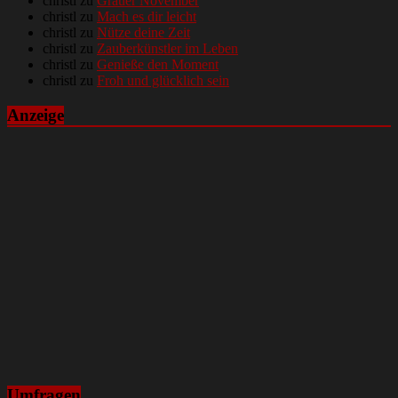
christl
zu
Grauer November
christl
zu
Mach es dir leicht
christl
zu
Nütze deine Zeit
christl
zu
Zauberkünstler im Leben
christl
zu
Genieße den Moment
christl
zu
Froh und glücklich sein
Anzeige
Umfragen