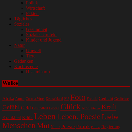
Politik
Wirtschaft
Fakten
Tägliches
Soziales
Gesundheit
Soziales Umfeld
Kinder und Jugend
Natur
Umwelt
Tiere
Gedanken
Kochrezepte
Histaminarm
Wolke
Foto
Gedicht
Afrika
Gedichte
EU
Freude
Armut
Corona Virus
Deutschland
Glück
Kraft
Gefühl
Geld
Kind
Gesundheit
Gewalt
Kinder
Leben
Leben. Poesie
Liebe
Krankheit
Kritik
Menschen
Mut
Poesie
Politik
Regierung
Natur
Polizei