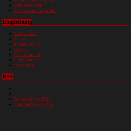
Sterne leuchten
Fernwärme und Winter
Empfehlung
1410 studios
helago
klabauterkelly
Loft 75
OceanPhoenix
Paula Anders
www blog
RSS
Beitrags-Feed (
RSS
)
Kommentare als
RSS