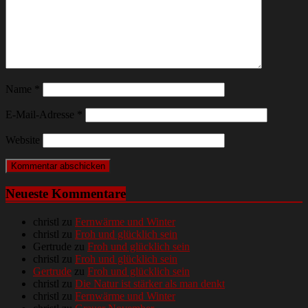
Name
*
E-Mail-Adresse
*
Website
Neueste Kommentare
christl
zu
Fernwärme und Winter
christl
zu
Froh und glücklich sein
Gertrude
zu
Froh und glücklich sein
christl
zu
Froh und glücklich sein
Gertrude
zu
Froh und glücklich sein
christl
zu
Die Natur ist stärker als man denkt
christl
zu
Fernwärme und Winter