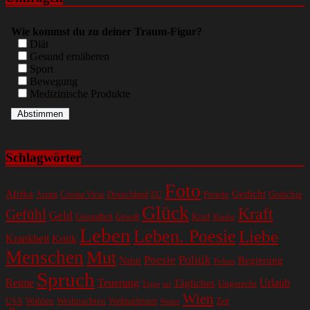
Wie kommst du zu deiner Traum-Figur?
Diät
Gesund ernäheren
Sport
Bewegung
Medizinische Produkte
Schlagwörter
Foto
Gedicht
Afrika
Gedichte
EU
Freude
Armut
Corona Virus
Deutschland
Glück
Kraft
Gefühl
Geld
Kind
Gesundheit
Gewalt
Kinder
Leben
Leben. Poesie
Liebe
Krankheit
Kritik
Menschen
Mut
Poesie
Politik
Regierung
Natur
Polizei
Spruch
Reime
Teuerung
Urlaub
Tägliches
Ungerecht
Tipps
tot
Wien
Wahlen
Weihnachten
USA
Weihnachtszeit
Zeit
Wetter