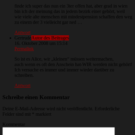
finde ich super das nun ein 3ter offen hat, aber grad in wien
bin ich der meinung das in jedem bezirk einer gehört, weil
wie viele alte menschen mit mindestpension schaffen den weg
zu einem der 3 vielleicht gar ned …
Antwort
Gertrude
Autor des Beitrages
16. Oktober 2008 um 15:14
Permalink
So ist es Alice, wir „kleinen“ müssen weitermachen,
auch wenn es oft den Anschein hat-WIR werden nicht gehört!
Ich versuche es immer und immer wieder darüber zu
schreiben.
Antwort
Schreibe einen Kommentar
Deine E-Mail-Adresse wird nicht veröffentlicht.
Erforderliche
Felder sind mit
*
markiert
Kommentar